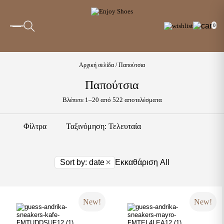
0
Αρχική σελίδα
/ Παπούτσια
Παπούτσια
Sorted
Βλέπετε 1–20 από 522 αποτελέσματα
by
latest
Φίλτρα
×
Sort by: date
Εκκαθάριση All
New!
New!