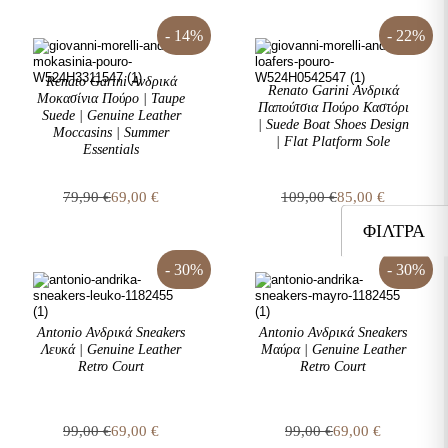
was:
τιμή
was:
τιμή
125,00 €.
είναι:
79,90 €.
είναι:
- 14%
- 22%
100,00 €.
69,00 €.
Renato Garini Ανδρικά
Renato Garini Ανδρικά
Μοκασίνια Πούρο | Taupe
Παπούτσια Πούρο Καστόρι
Suede | Genuine Leather
| Suede Boat Shoes Design
Moccasins | Summer
| Flat Platform Sole
Essentials
79,90
€
69,00
€
109,00
€
85,00
€
Original
Η
Original
Η
ΦΊΛΤΡΑ
price
τρέχουσα
price
τρέχουσα
was:
τιμή
was:
τιμή
79,90 €.
είναι:
109,00 €.
είναι:
- 30%
- 30%
69,00 €.
85,00 €.
Antonio Ανδρικά Sneakers
Antonio Ανδρικά Sneakers
Λευκά | Genuine Leather
Μαύρα | Genuine Leather
Retro Court
Retro Court
99,00
€
69,00
€
99,00
€
69,00
€
Original
Η
Original
Η