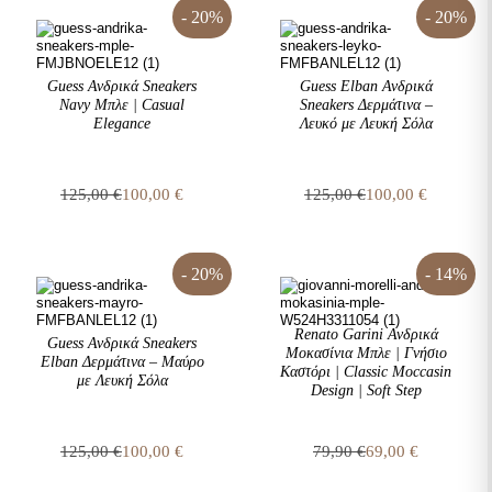
115,00 €.
είναι:
115,00 €.
είναι:
- 20%
- 20%
79,00 €.
85,00 €.
Guess Ανδρικά Sneakers
Guess Elban Ανδρικά
Navy Μπλε | Casual
Sneakers Δερμάτινα –
Elegance
Λευκό με Λευκή Σόλα
125,00
€
100,00
€
125,00
€
100,00
€
Original
Η
Original
Η
price
τρέχουσα
price
τρέχουσα
was:
τιμή
was:
τιμή
125,00 €.
είναι:
125,00 €.
είναι:
- 20%
- 14%
100,00 €.
100,00 €.
Renato Garini Ανδρικά
Guess Ανδρικά Sneakers
Μοκασίνια Μπλε | Γνήσιο
Elban Δερμάτινα – Μαύρο
Καστόρι | Classic Moccasin
με Λευκή Σόλα
Design | Soft Step
125,00
€
100,00
€
79,90
€
69,00
€
Original
Η
Original
Η
price
τρέχουσα
price
τρέχουσα