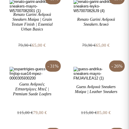
85,00 €.
65,00 €.
Renato Garini Ανδρικά
Sneakers Μαύρα | Grain
Renato Garini Ανδρικά
Texture Finish | Essential
Sneakers Λευκό
Urban Basics
79,90
€
65,00
€
79,90
€
65,00
€
Original
Η
Original
Η
price
τρέχουσα
price
τρέχουσα
was:
τιμή
was:
τιμή
79,90 €.
είναι:
79,90 €.
είναι:
- 31%
- 26%
65,00 €.
65,00 €.
Guess Ανδρικές
Guess Ανδρικά Sneakers
Εσπαντρίγιες Μπεζ |
Μαύρα | Leather Sneakers
Premium Suede Loafers
115,00
€
79,00
€
115,00
€
85,00
€
Original
Η
Original
Η
price
τρέχουσα
price
τρέχουσα
was:
τιμή
was:
τιμή