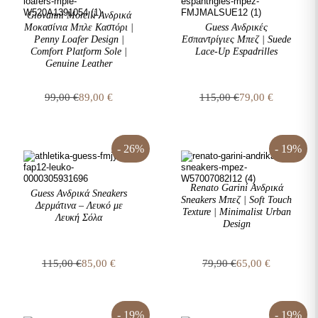
Giovanni Morelli Ανδρικά
Μοκασίνια Μπλε Καστόρι |
Guess Ανδρικές
Penny Loafer Design |
Εσπαντρίγιες Μπεζ | Suede
Comfort Platform Sole |
Lace-Up Espadrilles
Genuine Leather
99,00
€
89,00
€
115,00
€
79,00
€
Original
Η
Original
Η
price
τρέχουσα
price
τρέχουσα
was:
τιμή
was:
τιμή
99,00 €.
είναι:
115,00 €.
είναι:
- 26%
- 19%
89,00 €.
79,00 €.
Renato Garini Ανδρικά
Guess Ανδρικά Sneakers
Sneakers Μπεζ | Soft Touch
Δερμάτινα – Λευκό με
Texture | Minimalist Urban
Λευκή Σόλα
Design
115,00
€
85,00
€
79,90
€
65,00
€
Original
Η
Original
Η
price
τρέχουσα
price
τρέχουσα
was:
τιμή
was:
τιμή
115,00 €.
είναι:
79,90 €.
είναι:
- 19%
- 19%