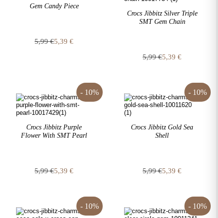
Gem Candy Piece
Crocs Jibbitz Silver Triple
SMT Gem Chain
5,99
€
5,39
€
Original
Η
5,99
€
5,39
€
price
τρέχουσα
Original
Η
was:
τιμή
price
τρέχουσα
5,99 €.
είναι:
was:
τιμή
5,39 €.
5,99 €.
είναι:
- 10%
- 10%
5,39 €.
Crocs Jibbitz Purple
Crocs Jibbitz Gold Sea
Flower With SMT Pearl
Shell
5,99
€
5,39
€
5,99
€
5,39
€
Original
Η
Original
Η
price
τρέχουσα
price
τρέχουσα
was:
τιμή
was:
τιμή
5,99 €.
είναι:
5,99 €.
είναι:
- 10%
- 10%
5,39 €.
5,39 €.