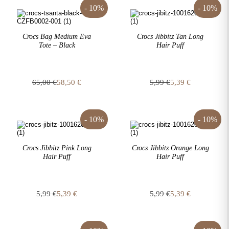
5,99 €.
είναι:
- 10%
5,39 €.
- 10%
5,39 €.
Crocs Bag Medium Eva
Crocs Jibbitz Tan Long
Tote – Black
Hair Puff
65,00
€
58,50
€
5,99
€
5,39
€
Original
Η
Original
Η
price
τρέχουσα
price
τρέχουσα
was:
τιμή
was:
τιμή
65,00 €.
είναι:
5,99 €.
είναι:
- 10%
- 10%
58,50 €.
5,39 €.
Crocs Jibbitz Pink Long
Crocs Jibbitz Orange Long
Hair Puff
Hair Puff
5,99
€
5,39
€
5,99
€
5,39
€
Original
Η
Original
Η
price
τρέχουσα
price
τρέχουσα
was:
τιμή
was:
τιμή