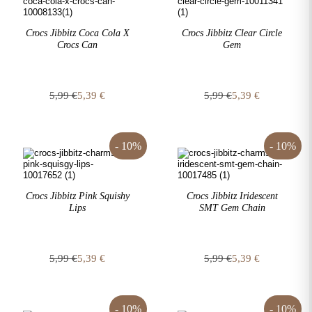
Crocs Jibbitz Coca Cola X
Crocs Jibbitz Clear Circle
Crocs Can
Gem
5,99
€
5,39
€
5,99
€
5,39
€
Original
Η
Original
Η
price
τρέχουσα
price
τρέχουσα
was:
τιμή
was:
τιμή
5,99 €.
είναι:
5,99 €.
είναι:
- 10%
- 10%
5,39 €.
5,39 €.
Crocs Jibbitz Pink Squishy
Crocs Jibbitz Iridescent
Lips
SMT Gem Chain
5,99
€
5,39
€
5,99
€
5,39
€
Original
Η
Original
Η
price
τρέχουσα
price
τρέχουσα
was:
τιμή
was:
τιμή
5,99 €.
είναι:
5,99 €.
είναι:
- 10%
- 10%