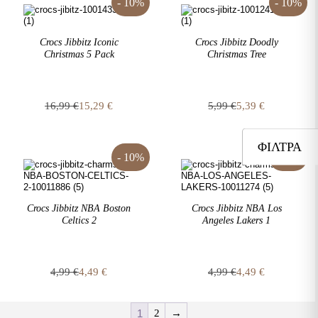
5,99 €.
είναι:
5,99 €.
είναι:
- 10%
- 10%
5,39 €.
5,39 €.
Crocs Jibbitz Iconic
Crocs Jibbitz Doodly
Christmas 5 Pack
Christmas Tree
16,99
€
15,29
€
5,99
€
5,39
€
Original
Η
Original
Η
price
τρέχουσα
price
τρέχουσα
was:
τιμή
was:
τιμή
ΦΊΛΤΡΑ
16,99 €.
είναι:
5,99 €.
είναι:
- 10%
- 10%
15,29 €.
5,39 €.
Crocs Jibbitz NBA Boston
Crocs Jibbitz NBA Los
Celtics 2
Angeles Lakers 1
4,99
€
4,49
€
4,99
€
4,49
€
Original
Η
Original
Η
price
τρέχουσα
price
τρέχουσα
was:
τιμή
was:
τιμή
1
2
→