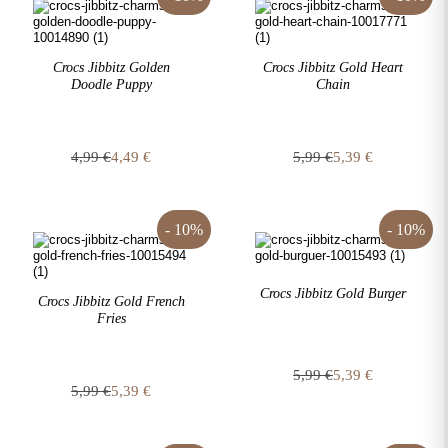
5,39 €.
5,39 €.
Crocs Jibbitz Golden
Crocs Jibbitz Gold Heart
Doodle Puppy
Chain
4,99
€
4,49
€
5,99
€
5,39
€
Original
Η
Original
Η
price
τρέχουσα
price
τρέχουσα
was:
τιμή
was:
τιμή
4,99 €.
είναι:
5,99 €.
είναι:
- 10%
- 10%
4,49 €.
5,39 €.
Crocs Jibbitz Gold Burger
Crocs Jibbitz Gold French
Fries
5,99
€
5,39
€
5,99
€
5,39
€
Original
Η
Original
Η
price
τρέχουσα
price
τρέχουσα
was:
τιμή
was:
τιμή
5,99 €.
είναι: