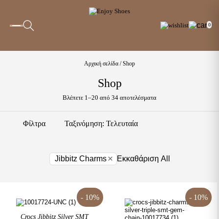
0
Αρχική σελίδα
/ Shop
Shop
Sorted
Βλέπετε 1–20 από 34 αποτελέσματα
by
latest
Φίλτρα
×
Jibbitz Charms
Εκκαθάριση All
- 10%
- 10%
Crocs Jibbitz Silver SMT