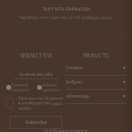
ΤΑΧΥΤΑΤΗ ΠΑΡΑΔΟΣΗ
Παράδοση στον χώρο σας σε 1-5 εργάσιμες μέρες.
NEWSLETTER
PRODUCTS
Γυναίκα
Παπούτσια
Άνδρας
Γυναικεία
Ανδρικά
Τσάντες
προϊόντα
προϊόντα
Παπούτσια
Αξεσουάρ
Αξεσουάρ
Είμαι άνω των 18 χρονών
Τσάντες
& αποδέχομαι τους
όρους
Γυναικεία
Αξεσουάρ
χρήσης
Ανδρικά