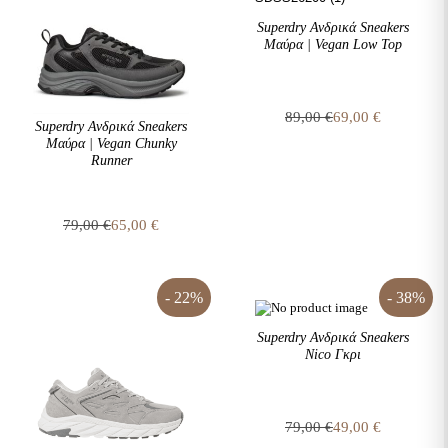
Superdry Ανδρικά Sneakers
Μαύρα | Vegan Low Top
89,00
€
69,00
€
Superdry Ανδρικά Sneakers
Original
Η
Μαύρα | Vegan Chunky
price
τρέχουσα
Runner
was:
τιμή
89,00 €.
είναι:
69,00 €.
79,00
€
65,00
€
Original
Η
price
τρέχουσα
was:
τιμή
79,00 €.
είναι:
- 22%
- 38%
65,00 €.
Superdry Ανδρικά Sneakers
Nico Γκρι
79,00
€
49,00
€
Original
Η