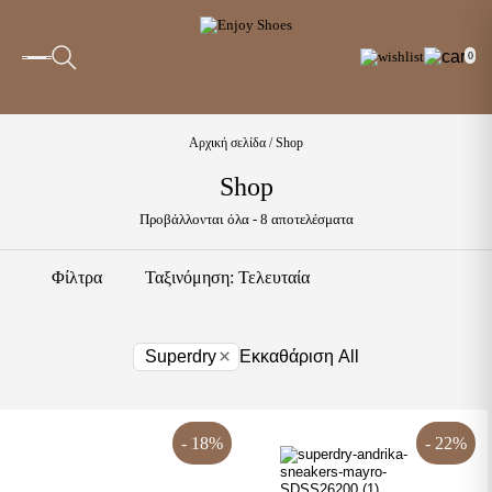
0
Αρχική σελίδα
/ Shop
Shop
Sorted
Προβάλλονται όλα - 8 αποτελέσματα
by
latest
Φίλτρα
×
Superdry
Εκκαθάριση All
- 18%
- 22%