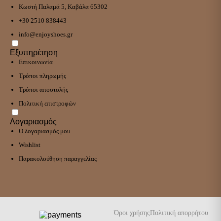
Κωστή Παλαμά 5, Καβάλα 65302
+30 2510 838443
info@enjoyshoes.gr
Εξυπηρέτηση
Επικοινωνία
Τρόποι πληρωμής
Τρόποι αποστολής
Πολιτική επιστροφών
Λογαριασμός
Ο λογαριασμός μου
Wishlist
Παρακολούθηση παραγγελίας
Όροι χρήσης
Πολιτική απορρήτου