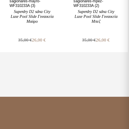
Superdry D2 sdna City
Superdry D2 sdna City
Luxe Pool Slide Γυναικεία
Luxe Pool Slide Γυναικεία
Μαύρο
Μπεζ
35,00
€
26,00
€
35,00
€
26,00
€
Original
Η
Original
Η
price
τρέχουσα
price
τρέχουσα
was:
τιμή
was:
τιμή
35,00 €.
είναι:
35,00 €.
είναι:
26,00 €.
26,00 €.