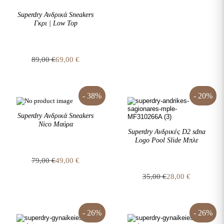
price
τρέχουσα
Superdry Ανδρικά Sneakers
was:
τιμή
Γκρι | Low Top
79,00 €.
είναι:
49,00 €.
89,00
€
69,00
€
Original
Η
price
τρέχουσα
was:
τιμή
89,00 €.
είναι:
- 38%
- 20%
69,00 €.
Superdry Ανδρικά Sneakers
Nico Μαύρα
Superdry Ανδρικές D2 sdna
Logo Pool Slide Μπλε
79,00
€
49,00
€
Original
Η
35,00
€
28,00
€
price
τρέχουσα
Original
Η
was:
τιμή
price
τρέχουσα
79,00 €.
είναι:
was:
τιμή
49,00 €.
35,00 €.
είναι:
- 26%
- 26%
28,00 €.