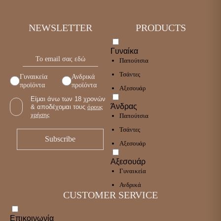
NEWSLETTER
PRODUCTS
Γυναίκα
Παπούτσια
Τσάντες
Γυναικεία
Ανδρικά
προϊόντα
προϊόντα
Αξεσουάρ
Είμαι άνω των 18 χρονών
Άνδρας
& αποδέχομαι τους
όρους
χρήσης
Παπούτσια
Τσάντες
Αξεσουάρ
Αξεσουάρ
Γυναικεία
Ανδρικά
CUSTOMER SERVICE
Επικοινωνία