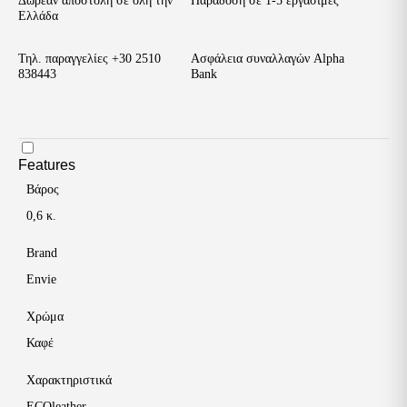
Δωρεάν αποστολή σε όλη την
Παράδοση σε 1-5 εργάσιμες
Minimal
Ελλάδα
Gold
Buckle
Τηλ. παραγγελίες
+30 2510
Ασφάλεια συναλλαγών Alpha
|
838443
Bank
Earthy
Elegance
ποσότητα
Features
Βάρος
0,6 κ.
Brand
Envie
Χρώμα
Καφέ
Χαρακτηριστικά
ECOleather