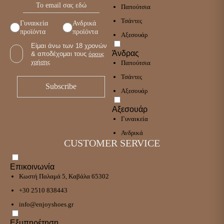
Παπούτσια
Τσάντες
Γυναικεία
Ανδρικά
προϊόντα
προϊόντα
Αξεσουάρ
Είμαι άνω των 18 χρονών
Άνδρας
& αποδέχομαι τους
όρους
χρήσης
Παπούτσια
Τσάντες
Αξεσουάρ
Αξεσουάρ
Γυναικεία
Ανδρικά
CUSTOMER SERVICE
Επικοινωνία
Κωστή Παλαμά 5, Καβάλα 65302
+30 2510 838443
info@enjoyshoes.gr
Εξυπηρέτηση