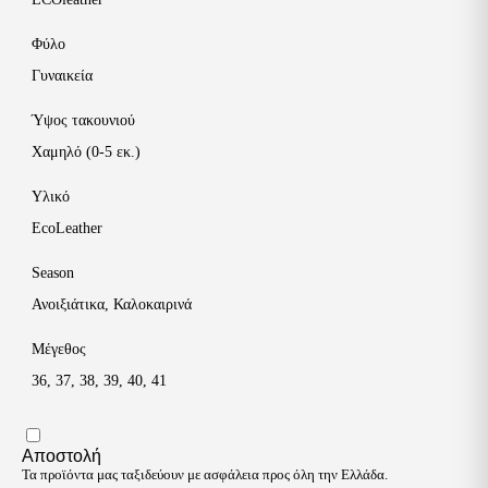
Φύλο
Γυναικεία
Ύψος τακουνιού
Χαμηλό (0-5 εκ.)
Υλικό
EcoLeather
Season
Ανοιξιάτικα
,
Καλοκαιρινά
Μέγεθος
36
,
37
,
38
,
39
,
40
,
41
Αποστολή
Τα προϊόντα μας ταξιδεύουν με ασφάλεια προς όλη την Ελλάδα.