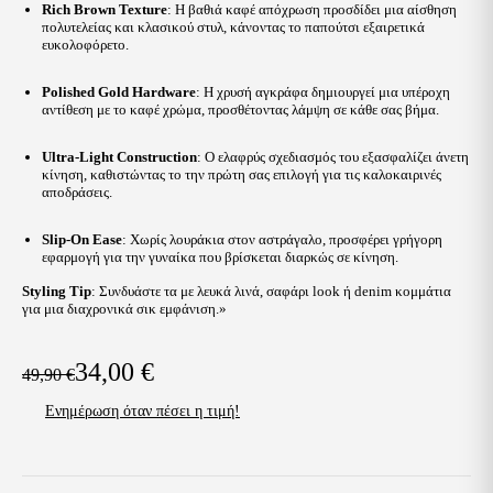
Rich Brown Texture
: Η βαθιά καφέ απόχρωση προσδίδει μια αίσθηση
πολυτελείας και κλασικού στυλ, κάνοντας το παπούτσι εξαιρετικά
ευκολοφόρετο.
Polished Gold Hardware
: Η χρυσή αγκράφα δημιουργεί μια υπέροχη
αντίθεση με το καφέ χρώμα, προσθέτοντας λάμψη σε κάθε σας βήμα.
Ultra-Light Construction
: Ο ελαφρύς σχεδιασμός του εξασφαλίζει άνετη
κίνηση, καθιστώντας το την πρώτη σας επιλογή για τις καλοκαιρινές
αποδράσεις.
Slip-On Ease
: Χωρίς λουράκια στον αστράγαλο, προσφέρει γρήγορη
εφαρμογή για την γυναίκα που βρίσκεται διαρκώς σε κίνηση.
Styling Tip
: Συνδυάστε τα με λευκά λινά, σαφάρι look ή denim κομμάτια
για μια διαχρονικά σικ εμφάνιση.»
34,00
€
49,90
€
Original
Η
Ενημέρωση όταν πέσει η τιμή!
price
τρέχουσα
was:
τιμή
49,90 €.
είναι: