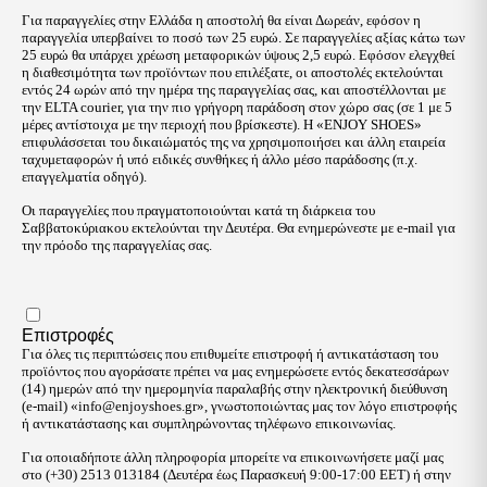
Για παραγγελίες στην Ελλάδα η αποστολή θα είναι Δωρεάν, εφόσον η
παραγγελία υπερβαίνει το ποσό των 25 ευρώ. Σε παραγγελίες αξίας κάτω των
25 ευρώ θα υπάρχει χρέωση μεταφορικών ύψους 2,5 ευρώ. Εφόσον ελεγχθεί
η διαθεσιμότητα των προϊόντων που επιλέξατε, οι αποστολές εκτελούνται
εντός 24 ωρών από την ημέρα της παραγγελίας σας, και αποστέλλονται με
την ELTA courier, για την πιο γρήγορη παράδοση στον χώρο σας (σε 1 με 5
μέρες αντίστοιχα με την περιοχή που βρίσκεστε). Η «ENJOY SHOES»
επιφυλάσσεται του δικαιώματός της να χρησιμοποιήσει και άλλη εταιρεία
ταχυμεταφορών ή υπό ειδικές συνθήκες ή άλλο μέσο παράδοσης (π.χ.
επαγγελματία οδηγό).
Οι παραγγελίες που πραγματοποιούνται κατά τη διάρκεια του
Σαββατοκύριακου εκτελούνται την Δευτέρα. Θα ενημερώνεστε με e-mail για
την πρόοδο της παραγγελίας σας.
Επιστροφές
Για όλες τις περιπτώσεις που επιθυμείτε επιστροφή ή αντικατάσταση του
προϊόντος που αγοράσατε πρέπει να μας ενημερώσετε εντός δεκατεσσάρων
(14) ημερών από την ημερομηνία παραλαβής στην ηλεκτρονική διεύθυνση
(e-mail) «
info@enjoyshoes.gr
», γνωστοποιώντας μας τον λόγο επιστροφής
ή αντικατάστασης και συμπληρώνοντας τηλέφωνο επικοινωνίας.
Για οποιαδήποτε άλλη πληροφορία μπορείτε να επικοινωνήσετε μαζί μας
στο (+30) 2513 013184 (Δευτέρα έως Παρασκευή 9:00-17:00 EET) ή στην