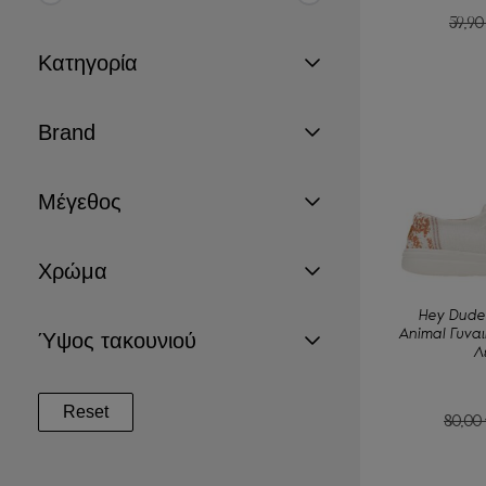
59,9
Κατηγορία
Brand
Μέγεθος
Χρώμα
Hey Dude
Animal Γυνα
Ύψος τακουνιού
Λ
Reset
80,00