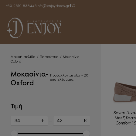
+30 2510 838443
info@enjoyshoes.gr
Αρχική σελίδα
Παπούτσια
/
/ Μοκασίνια-
Oxford
Μοκασίνια-
Προβάλλονται όλα - 20
Sorted
αποτελέσματα
Oxford
by
latest
Τιμή
Seven Γυναι
Μπεζ Καστό
€
–
€
Comfort | 