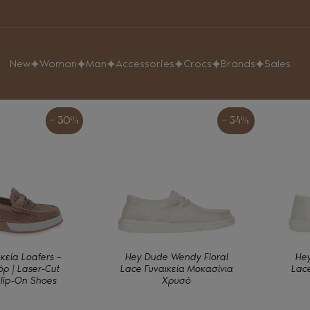
New
Woman
Man
Accessories
Crocs
Brands
Sales
- 30%
- 54%
κεία Loafers –
Hey Dude Wendy Floral
He
ρ | Laser-Cut
Lace Γυναικεία Μοκασίνια
Lace
Slip-On Shoes
Χρυσό