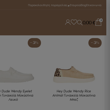
Παρακολούθηση παραγγελίας
Εταιρεία
Blog
Επικοινωνία
0
0,00
€
- 51%
- 51%
y Dude Wendy Eyelet
Hey Dude Wendy Rice
 Γυναικεία Μοκασίνια
Animal Γυναικεία Μοκασίνια
Λευκό
Μπεζ