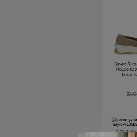
Seven Γυναι
Πούρο Κασ
Laser-C
59,9
Seven Γυνα
Μαύρα με Χ