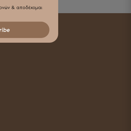
ρονών & αποδέχομαι