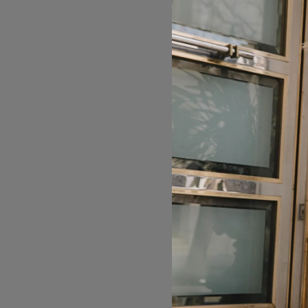
Διακοσμη
69,90
Γυναικεία L
Χρυσή
69,90