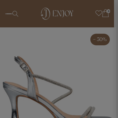
0
- 50%