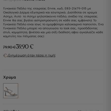
Γυναικείο Πέδιλο της εταιρείας Envie, κωδ. E83-21479-015 με
Οικολογικό Δέρμα εξωτερικά και εσωτερικά. Διατίθεται σε χρώμα
Ασημί. Αυτό το Ασημί ψηλοτάκουνο πέδιλο, σχέδιο της εταιρείας
Envie θα σας βγάλει ασπροπρόσωπη σε κάθε σας εμφάνιση! Το
Γυναικείο Πέδιλο είναι ίσως το ομορφότερο καλοκαιρινό παπούτσι. Ένα
Γυναικείο Πέδιλο μπορεί να απογειώσει το look σας, προσδίδοντας
στυλ, κομψότητα, φινέτσα και μία σέξι διάθεση αφού αγκαλιάζει κάθε
καμπύλη του πέλματος σας!
39,90
€
79,90
€
Original
Η
Ενημέρωση όταν πέσει η τιμή!
price
τρέχουσα
was:
τιμή
79,90 €.
είναι:
Χρώμα
39,90 €.