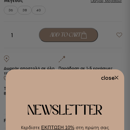
Μέγεθος
Οδηγός Μεγέθους
36
38
40
Envie
ADD TO CART
-
+
Γυναικεία
Πέδιλα
Ασημί
Eco
Leather
ποσότητα
Δωρεάν αποστολή σε όλη
Παράδοση σε 1-5 εργάσιμες
την Ελλάδα
close
Τηλ. παραγγελίες
+30 2510
Ασφάλεια συναλλαγών
838443
Alpha Bank
NEWSLETTER
Features
Κερδίστε
στη πρώτη σας
ΕΚΠΤΩΣΗ 10%