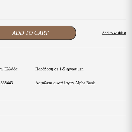
ADD TO CART
Add to wishlist
ην Ελλάδα
Παράδοση σε 1-5 εργάσιμες
 838443
Ασφάλεια συναλλαγών Alpha Bank
0,800 κ.
Renato Garini
ν με ασφάλεια προς όλη την Ελλάδα.