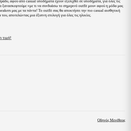
βράδυ, αφού από casual υποδήματα έχουν εξελιχθεί σε υποδήματα, για όλες τις
 να ξανασκεφτούμε «με τι να συνδυάσω το σημερινό outfit μου» αφού η μόδα μας
eakers μας με τα πάντα! Το outfit σας θα αποκτήσει την πιο casual αισθητική
 του, αποτελώντας μια έξυπνη επιλογή για όλες τις ηλικίες.
η τιμή!
Οδηγός Μεγέθους