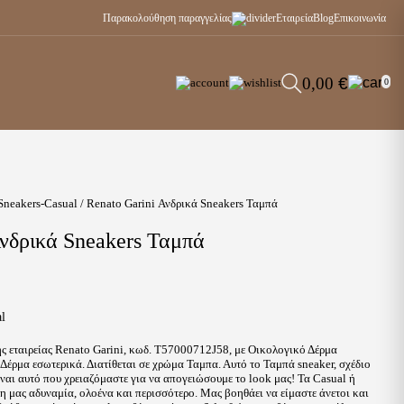
Παρακολούθηση παραγγελίας
Εταιρεία
Blog
Επικοινωνία
0,00
€
0
Sneakers-Casual
/ Renato Garini Ανδρικά Sneakers Ταμπά
Ανδρικά Sneakers Ταμπά
al
ς εταιρείας Renato Garini, κωδ. T57000712J58, με Οικολογικό Δέρμα
Δέρμα εσωτερικά. Διατίθεται σε χρώμα Ταμπα. Αυτό το Ταμπά sneaker, σχέδιο
είναι αυτό που χρειαζόμαστε για να απογειώσουμε το look μας! Τα Casual ή
λη μας αδυναμία, ολοένα και περισσότερο. Μας βοηθάει να είμαστε άνετοι και