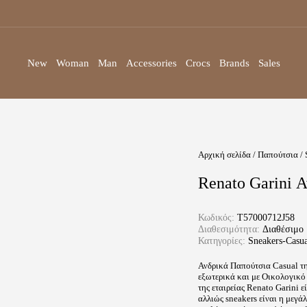
New
Woman
Man
Accessories
Crocs
Brands
Sales
Αρχική σελίδα
/
Παπούτσια
/
Renato Garini 
Κωδικός:
T57000712J58
Διαθεσιμότητα:
Διαθέσιμο
Κατηγορίες:
Sneakers-Casu
Ανδρικά Παπούτσια Casual τη
εξωτερικά και με Οικολογικό 
της εταιρείας Renato Garini 
αλλιώς sneakers είναι η μεγά