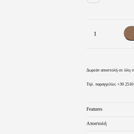
Renato
-
+
Garini
Ανδρικά
Sneakers
Ταμπά
ποσότητα
Δωρεάν αποστολή σε όλη τ
Τηλ. παραγγελίες
+30 2510
Features
Βάρος
Αποστολή
Brand
Τα προϊόντα μας ταξιδεύου