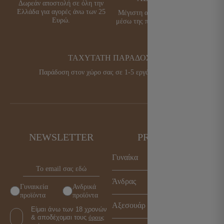
Δωρεάν αποστολή σε όλη την
Ελλάδα για αγορές άνω των 25
Μέγιστη ασφάλεια συναλλαγών
Ευρώ.
μέσω της πλατφόρμας της Alpha
Bank.
ΤΑΧΥΤΑΤΗ ΠΑΡΑΔΟΣΗ
Παράδοση στον χώρο σας σε 1-5 εργάσιμες μέρες.
NEWSLETTER
PRODUCTS
Γυναίκα
Παπούτσια
Άνδρας
Γυναικεία
Ανδρικά
Τσάντες
προϊόντα
προϊόντα
Παπούτσια
Αξεσουάρ
Αξεσουάρ
Είμαι άνω των 18 χρονών
Τσάντες
& αποδέχομαι τους
όρους
Γυναικεία