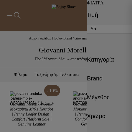
ΦΙΛΤΡΑ
Τιμή
0
Αρχική σελίδα
/ Προϊόν Brand / Giovanni Morelli
Giovanni Morelli
Sorted
Κατηγορία
Προβάλλονται όλα - 4 αποτελέσματα
by
latest
Φίλτρα
Brand
- 10%
- 11%
Μέγεθος
Giovanni Morelli Ανδρικά
Giovanni Morelli Ανδρικά
Μοκασίνια Μπλε Καστόρι
Μοκασίνια Μπλε Καστόρι
| Penny Loafer Design |
| Penny Loafer Design |
Χρώμα
Comfort Platform Sole |
Comfort Platform Sole |
Genuine Leather
Genuine Leather