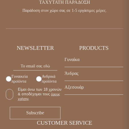
ΤΑΧΎΤΑΤΗ ΠΑΡΆΔΟΣΗ
Παράδοση στον χώρο σας σε 1-5 εργάσιμες μέρες.
NEWSLETTER
PRODUCTS
Γυναίκα
Παπούτσια
Άνδρας
Γυναικεία
Ανδρικά
Τσάντες
προϊόντα
προϊόντα
Παπούτσια
Αξεσουάρ
Αξεσουάρ
Είμαι άνω των 18 χρονών
Τσάντες
& αποδέχομαι τους
όρους
Γυναικεία
χρήσης
Αξεσουάρ
Ανδρικά
CUSTOMER SERVICE