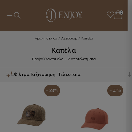
0
Αρχική σελίδα
/
Αξεσουάρ
/ Καπέλα
Καπέλα
Sorted
Προβάλλονται όλα - 2 αποτελέσματα
by
latest
Φίλτρα
- 28%
- 37%