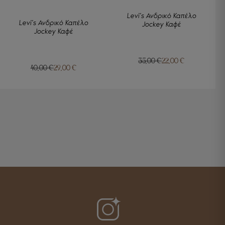
Levi’s Ανδρικό Καπέλο
Levi’s Ανδρικό Καπέλο
Jockey Καφέ
Jockey Καφέ
35,00
€
22,00
€
40,00
€
29,00
€
Original
Η
Original
Η
price
τρέχουσα
price
τρέχουσα
was:
τιμή
was:
τιμή
35,00 €.
είναι:
40,00 €.
είναι:
22,00 €.
29,00 €.