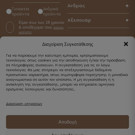
Παπούτσια
Άνδρας
Γυναικεία
Ανδρικά
Τσάντες
προϊόντα
προϊόντα
Παπούτσια
Αξεσουάρ
Αξεσουάρ
Είμαι άνω των 18 χρονών
Τσάντες
& αποδέχομαι τους
όρους
Γυναικεία
Αξεσουάρ
χρήσης
Ανδρικά
Διαχείριση Συγκατάθεσης
Για να παρέχουμε την καλύτερη εμπειρία, χρησιμοποιούμε
CUSTOMER SERVICE
τεχνολογίες όπως cookies για την αποθήκευση ή/και την πρόσβαση
σε πληροφορίες συσκευών. Η συγκατάθεση για τις εν λόγω
Επικοινωνία
τεχνολογίες θα μας επιτρέψει να επεξεργαστούμε δεδομένα
προσωπικού χαρακτήρα, όπως συμπεριφορά περιήγησης ή μοναδικά
Κωστή Παλαμά 5, Καβάλα 65302
αναγνωριστικά σε αυτόν τον ιστότοπο. Η μη συγκατάθεση ή η
Εξυπηρέτηση
ανάκληση της συγκατάθεσης, μπορεί να επηρεάσει αρνητικά
+30 2510 838443
ορισμένες λειτουργίες και δυνατότητες.
Επικοινωνία
info@enjoyshoes.gr
Λογαριασμός
Τρόποι πληρωμής
Διαχείριση υπηρεσιών
Ο λογαριασμός μου
Τρόποι αποστολής
Wishlist
Πολιτική επιστροφών
Αποδοχή
Παρακολούθηση παραγγελίας