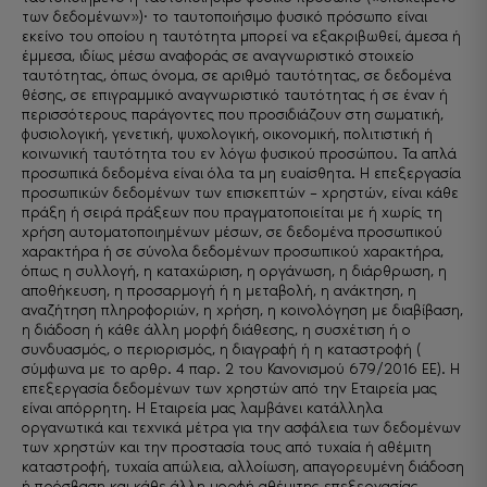
των δεδομένων»)· το ταυτοποιήσιμο φυσικό πρόσωπο είναι
εκείνο του οποίου η ταυτότητα μπορεί να εξακριβωθεί, άμεσα ή
έμμεσα, ιδίως μέσω αναφοράς σε αναγνωριστικό στοιχείο
ταυτότητας, όπως όνομα, σε αριθμό ταυτότητας, σε δεδομένα
θέσης, σε επιγραμμικό αναγνωριστικό ταυτότητας ή σε έναν ή
περισσότερους παράγοντες που προσιδιάζουν στη σωματική,
φυσιολογική, γενετική, ψυχολογική, οικονομική, πολιτιστική ή
κοινωνική ταυτότητα του εν λόγω φυσικού προσώπου. Τα απλά
προσωπικά δεδομένα είναι όλα τα μη ευαίσθητα. Η επεξεργασία
προσωπικών δεδομένων των επισκεπτών – χρηστών, είναι κάθε
πράξη ή σειρά πράξεων που πραγματοποιείται με ή χωρίς τη
χρήση αυτοματοποιημένων μέσων, σε δεδομένα προσωπικού
χαρακτήρα ή σε σύνολα δεδομένων προσωπικού χαρακτήρα,
όπως η συλλογή, η καταχώριση, η οργάνωση, η διάρθρωση, η
αποθήκευση, η προσαρμογή ή η μεταβολή, η ανάκτηση, η
αναζήτηση πληροφοριών, η χρήση, η κοινολόγηση με διαβίβαση,
η διάδοση ή κάθε άλλη μορφή διάθεσης, η συσχέτιση ή ο
συνδυασμός, ο περιορισμός, η διαγραφή ή η καταστροφή (
σύμφωνα με το αρθρ. 4 παρ. 2 του Κανονισμού 679/2016 ΕΕ). Η
επεξεργασία δεδομένων των χρηστών από την Εταιρεία μας
είναι απόρρητη. Η Εταιρεία μας λαμβάνει κατάλληλα
οργανωτικά και τεχνικά μέτρα για την ασφάλεια των δεδομένων
των χρηστών και την προστασία τους από τυχαία ή αθέμιτη
καταστροφή, τυχαία απώλεια, αλλοίωση, απαγορευμένη διάδοση
ή πρόσβαση και κάθε άλλη μορφή αθέμιτης επεξεργασίας.