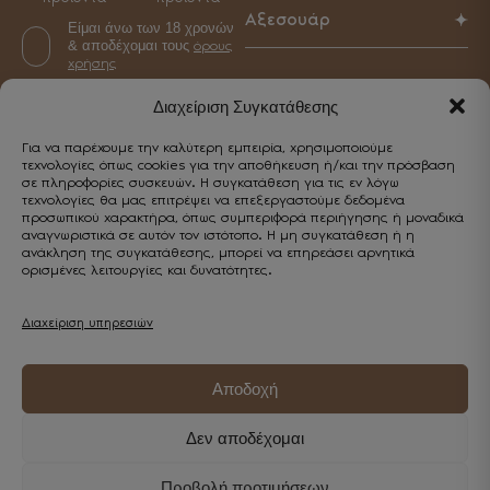
Παπούτσια
Αξεσουάρ
Αξεσουάρ
Είμαι άνω των 18 χρονών
Τσάντες
& αποδέχομαι τους
όρους
Γυναικεία
Αξεσουάρ
χρήσης
Ανδρικά
Διαχείριση Συγκατάθεσης
Για να παρέχουμε την καλύτερη εμπειρία, χρησιμοποιούμε
CUSTOMER SERVICE
τεχνολογίες όπως cookies για την αποθήκευση ή/και την πρόσβαση
σε πληροφορίες συσκευών. Η συγκατάθεση για τις εν λόγω
Επικοινωνία
τεχνολογίες θα μας επιτρέψει να επεξεργαστούμε δεδομένα
προσωπικού χαρακτήρα, όπως συμπεριφορά περιήγησης ή μοναδικά
αναγνωριστικά σε αυτόν τον ιστότοπο. Η μη συγκατάθεση ή η
Κωστή Παλαμά 5, Καβάλα 65302
Εξυπηρέτηση
ανάκληση της συγκατάθεσης, μπορεί να επηρεάσει αρνητικά
+30 2510 838443
ορισμένες λειτουργίες και δυνατότητες.
Επικοινωνία
info@enjoyshoes.gr
Λογαριασμός
Τρόποι πληρωμής
Διαχείριση υπηρεσιών
Ο λογαριασμός μου
Τρόποι αποστολής
Wishlist
Πολιτική επιστροφών
Αποδοχή
Παρακολούθηση παραγγελίας
Δεν αποδέχομαι
Όροι
Πολιτική
χρήσης
απορρήτου
Προβολή προτιμήσεων