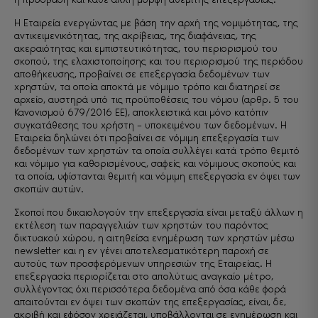
Η Εταιρεία ενεργώντας με βάση την αρχή της νομιμότητας, της
αντικειμενικότητας, της ακρίβειας, της διαφάνειας, της
ακεραιότητας και εμπιστευτικότητας, του περιορισμού του
σκοπού, της ελαχιστοποίησης και του περιορισμού της περιόδου
αποθήκευσης, προβαίνει σε επεξεργασία δεδομένων των
χρηστών, τα οποία αποκτά με νόμιμο τρόπο και διατηρεί σε
αρχείο, αυστηρά υπό τις προϋποθέσεις του νόμου (αρθρ. 5 του
Κανονισμού 679/2016 ΕΕ), αποκλειστικά και μόνο κατόπιν
συγκατάθεσης του χρήστη – υποκειμένου των δεδομένων. Η
Εταιρεία δηλώνει ότι προβαίνει σε νόμιμη επεξεργασία των
δεδομένων των χρηστών τα οποία συλλέγει κατά τρόπο θεμιτό
και νόμιμο για καθορισμένους, σαφείς και νόμιμους σκοπούς και
τα οποία, υφίστανται θεμιτή και νόμιμη επεξεργασία εν όψει των
σκοπών αυτών.
Σκοποί που δικαιολογούν την επεξεργασία είναι μεταξύ άλλων η
εκτέλεση των παραγγελιών των χρηστών του παρόντος
δικτυακού χώρου, η αιτηθείσα ενημέρωση των χρηστών μέσω
newsletter και η εν γένει αποτελεσματικότερη παροχή σε
αυτούς των προσφερόμενων υπηρεσιών της Εταιρείας. Η
επεξεργασία περιορίζεται στο απολύτως αναγκαίο μέτρο,
συλλέγοντας όχι περισσότερα δεδομένα από όσα κάθε φορά
απαιτούνται εν όψει των σκοπών της επεξεργασίας, είναι, δε,
ακριβή και εφόσον χρειάζεται, υποβάλλονται σε ενημέρωση και