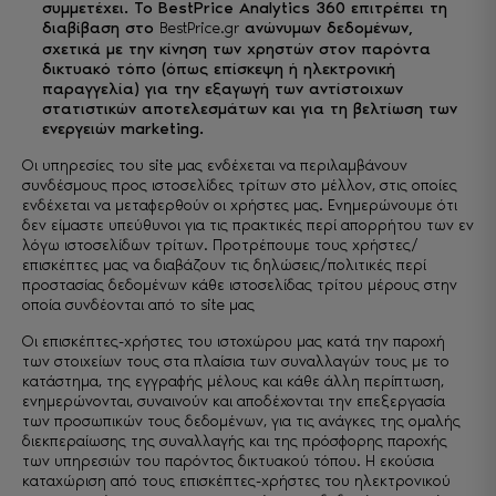
συμμετέχει. Το BestPrice Analytics 360 επιτρέπει τη
διαβίβαση στο
ανώνυμων δεδομένων,
BestPrice.gr
σχετικά με την κίνηση των χρηστών στον παρόντα
δικτυακό τόπο (όπως επίσκεψη ή ηλεκτρονική
παραγγελία) για την εξαγωγή των αντίστοιχων
στατιστικών αποτελεσμάτων και για τη βελτίωση των
ενεργειών marketing.
Οι υπηρεσίες του site μας ενδέχεται να περιλαμβάνουν
συνδέσμους προς ιστοσελίδες τρίτων στο μέλλον, στις οποίες
ενδέχεται να μεταφερθούν οι χρήστες μας. Ενημερώνουμε ότι
δεν είμαστε υπεύθυνοι για τις πρακτικές περί απορρήτου των εν
λόγω ιστοσελίδων τρίτων. Προτρέπουμε τους χρήστες/
επισκέπτες μας να διαβάζουν τις δηλώσεις/πολιτικές περί
προστασίας δεδομένων κάθε ιστοσελίδας τρίτου μέρους στην
οποία συνδέονται από το site μας
Οι επισκέπτες-χρήστες του ιστοχώρου μας κατά την παροχή
των στοιχείων τους στα πλαίσια των συναλλαγών τους με το
κατάστημα, της εγγραφής μέλους και κάθε άλλη περίπτωση,
ενημερώνονται, συναινούν και αποδέχονται την επεξεργασία
των προσωπικών τους δεδομένων, για τις ανάγκες της ομαλής
διεκπεραίωσης της συναλλαγής και της πρόσφορης παροχής
των υπηρεσιών του παρόντος δικτυακού τόπου. Η εκούσια
καταχώριση από τους επισκέπτες-χρήστες του ηλεκτρονικού