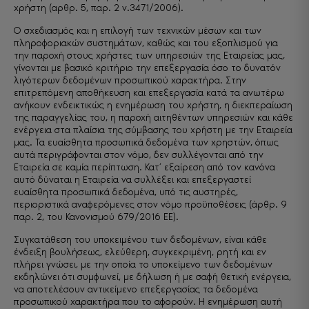
χρήστη (αρθρ. 5, παρ. 2 ν.3471/2006).
Ο σχεδιασμός και η επιλογή των τεχνικών μέσων και των
πληροφοριακών συστημάτων, καθώς και του εξοπλισμού για
την παροχή στους χρήστες των υπηρεσιών της Εταιρείας μας,
γίνονται με βασικό κριτήριο την επεξεργασία όσο το δυνατόν
λιγότερων δεδομένων προσωπικού χαρακτήρα. Στην
επιτρεπόμενη αποθήκευση και επεξεργασία κατά τα ανωτέρω
ανήκουν ενδεικτικώς η ενημέρωση του χρήστη, η διεκπεραίωση
της παραγγελίας του, η παροχή αιτηθέντων υπηρεσιών και κάθε
ενέργεια στα πλαίσια της σύμβασης του χρήστη με την Εταιρεία
μας. Τα ευαίσθητα προσωπικά δεδομένα των χρηστών, όπως
αυτά περιγράφονται στον νόμο, δεν συλλέγονται από την
Εταιρεία σε καμία περίπτωση. Κατ’ εξαίρεση από τον κανόνα
αυτό δύναται η Εταιρεία να συλλέξει και επεξεργαστεί
ευαίσθητα προσωπικά δεδομένα, υπό τις αυστηρές,
περιοριστικά αναφερόμενες στον νόμο προϋποθέσεις (άρθρ. 9
παρ. 2, του Κανονισμού 679/2016 ΕΕ).
Συγκατάθεση του υποκειμένου των δεδομένων, είναι κάθε
ένδειξη βουλήσεως, ελεύθερη, συγκεκριμένη, ρητή και εν
πλήρει γνώσει, με την οποία το υποκείμενο των δεδομένων
εκδηλώνει ότι συμφωνεί, με δήλωση ή με σαφή θετική ενέργεια,
να αποτελέσουν αντικείμενο επεξεργασίας τα δεδομένα
προσωπικού χαρακτήρα που το αφορούν. Η ενημέρωση αυτή