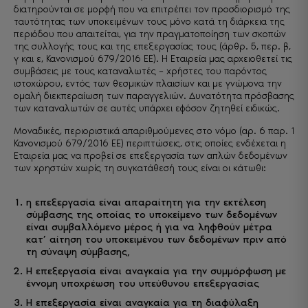
διατηρούνται σε μορφή που να επιτρέπει τον προσδιορισμό της
ταυτότητας των υποκειμένων τους μόνο κατά τη διάρκεια της
περιόδου που απαιτείται, για την πραγματοποίηση των σκοπών
της συλλογής τους και της επεξεργασίας τους (άρθρ. 5, περ. β,
γ και ε, Κανονισμού 679/2016 ΕΕ). Η Εταιρεία μας αρχειοθετεί τις
συμβάσεις με τους καταναλωτές – χρήστες του παρόντος
ιστοχώρου, εντός των θεσμικών πλαισίων και με γνώμονα την
ομαλή διεκπεραίωση των παραγγελιών. Δυνατότητα πρόσβασης
των καταναλωτών σε αυτές υπάρχει εφόσον ζητηθεί ειδικώς.
Μοναδικές, περιοριστικά απαριθμούμενες στο νόμο (αρ. 6 παρ. 1
Κανονισμού 679/2016 ΕΕ) περιπτώσεις, στις οποίες ενδέχεται η
Εταιρεία μας να προβεί σε επεξεργασία των απλών δεδομένων
των χρηστών χωρίς τη συγκατάθεσή τους είναι οι κάτωθι:
η επεξεργασία είναι απαραίτητη για την εκτέλεση
σύμβασης της οποίας το υποκείμενο των δεδομένων
είναι συμβαλλόμενο μέρος ή για να ληφθούν μέτρα
κατ’ αίτηση του υποκειμένου των δεδομένων πριν από
τη σύναψη σύμβασης,
Η επεξεργασία είναι αναγκαία για την συμμόρφωση με
έννομη υποχρέωση του υπεύθυνου επεξεργασίας
Η επεξεργασία είναι αναγκαία για τη διαφύλαξη