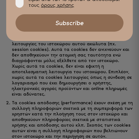
πρόσβαση στα έγγραφα ή αρχεία του υπολογιστή του επισκέπτη
τους
όρους χρήσης
– χρήστη. Τα cookies που χρησιμοποιούνται είναι τα εξής:
Τα απολύτως απαραίτητα cookies: Τα απαραίτητα
cookies είναι καθοριστικής σημασίας για την ορθή
λειτουργία του ιστοχώρου, και επιτρέπουν στους
χρήστες να περιηγούνται και να χρησιμοποιούν τις
λειτουργίες του ιστοχώρου αυτού ακώλυτα (πχ.
session cookies). Αυτά τα cookies δεν ανιχνεύουν και
δεν αποθηκεύουν την ατομική σας ταυτότητα ενώ
διαγράφονται μόλις εξέλθετε από τον ιστοχώρο.
Χωρίς αυτά τα cookies, δεν είναι εφικτή η
αποτελεσματική λειτουργία του ιστοχώρου. Επιπλέον,
χωρίς αυτά τα cookies λειτουργίες όπως η σύνδεση σε
λογαριασμό που έχει δημιουργήσει ο χρήστης,
ηλεκτρονικές αγορές προϊόντων και online πληρωμές
είναι αδύνατες.
Τα cookies απόδοσης (performance) έχουν σχέση με τη
συλλογή πληροφοριών σχετικά με τη συμπεριφορά των
χρηστών κατά την πλοήγηση τους στον ιστοχώρο και
αποθηκεύουν πληροφορίες σχετικά με στατιστικά
χρήσης και απόδοσης αυτού κλπ. Σκοπός των cookies
αυτών είναι η συλλογή πληροφοριών που βελτιώνουν
στον ιστοχώρο και την περιήγηση σε αυτόν.