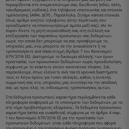
περιορίζονται στο ονοματεπώνυμο σας, διεύθυνση (οδός, πόλη,
ταχυδρομικός κώδικας), ένα τηλέφωνο επικοινωνίας και στοιχεία
τιμολόγησης (ΑΦΜ, ΔΟΥ) . Παράλληλα, ζητάμε κάποια στοιχεία
όπως αριθμό κινητού τηλεφώνου (στην περίπτωση που
χρειαζόμαστε να επικοινωνήσουμε άμεσα μαζί σας). Με το
παρόν δίνετε τη ρητή συγκατάθεσή σας στη συλλογή και
επεξεργασία των παραπάνω προσωπικών σας δεδομένων,
χωρίς την οποία δεν μπορούμε να σας προσφέρουμε τις
υπηρεσίες μας, ενώ μπορείτε να την ανακαλέσετε ή να
τροποποιήσετε ανά πάσα στιγμή (Άρθρο 7 του Κανονισμού
679/2016 ΕΕ). Διατηρούμε το δικαίωμα αλλαγής των όρων
προστασίας των προσωπικών δεδομένων χωρίς προειδοποίηση,
σύμφωνα με το εκάστοτε ισχύον κανονιστικό πλαίσιο. Σας
παρακαλούμε, όπως ελέγχετε ανά τακτά χρονικά διαστήματα
τους εν λόγω όρους για τυχόν αλλαγές, καθώς η συνεχής
συμμετοχή σας στις υπηρεσίες μας συνεπάγεται την αποδοχή
σας ως προς όλες τις ενδεχόμενες τροποποιήσεις αυτών.
Στα δεδομένα προσωπικού χαρακτήρα περιλαμβάνεται κάθε
πληροφορία αναφορικά με το υποκείμενο των δεδομένων, με τις
στο νόμο προβλεπόμενες εξαιρέσεις. Τα δεδομένα προσωπικού
χαρακτήρα (απλά και ευαίσθητα), σύμφωνα με το άρθρο 4 παρ.
1 του Κανονισμού 679/2016 ΕΕ για την προστασία των
προσωπικών δεδομένων, είναι: κάθε πληροφορία που αφορά
ταυτοποιημένο ή ταυτοποιήσιμο φυσικό πρόσωπο («υποκείμενο