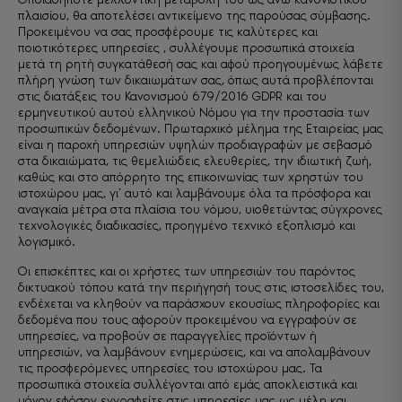
πλαισίου, θα αποτελέσει αντικείμενο της παρούσας σύμβασης.
Προκειμένου να σας προσφέρουμε τις καλύτερες και
ποιοτικότερες υπηρεσίες , συλλέγουμε προσωπικά στοιχεία
μετά τη ρητή συγκατάθεσή σας και αφού προηγουμένως λάβετε
πλήρη γνώση των δικαιωμάτων σας, όπως αυτά προβλέπονται
στις διατάξεις του Κανονισμού 679/2016 GDPR και του
ερμηνευτικού αυτού ελληνικού Νόμου για την προστασία των
προσωπικών δεδομένων. Πρωταρχικό μέλημα της Εταιρείας μας
είναι η παροχή υπηρεσιών υψηλών προδιαγραφών με σεβασμό
στα δικαιώματα, τις θεμελιώδεις ελευθερίες, την ιδιωτική ζωή,
καθώς και στο απόρρητο της επικοινωνίας των χρηστών του
ιστοχώρου μας, γι’ αυτό και λαμβάνουμε όλα τα πρόσφορα και
αναγκαία μέτρα στα πλαίσια του νόμου, υιοθετώντας σύγχρονες
τεχνολογικές διαδικασίες, προηγμένο τεχνικό εξοπλισμό και
λογισμικό.
Οι επισκέπτες και οι χρήστες των υπηρεσιών του παρόντος
δικτυακού τόπου κατά την περιήγησή τους στις ιστοσελίδες του,
ενδέχεται να κληθούν να παράσχουν εκουσίως πληροφορίες και
δεδομένα που τους αφορούν προκειμένου να εγγραφούν σε
υπηρεσίες, να προβούν σε παραγγελίες προϊόντων ή
υπηρεσιών, να λαμβάνουν ενημερώσεις, και να απολαμβάνουν
τις προσφερόμενες υπηρεσίες του ιστοχώρου μας. Τα
προσωπικά στοιχεία συλλέγονται από εμάς αποκλειστικά και
μόνον εφόσον εγγραφείτε στις υπηρεσίες μας ως μέλη και