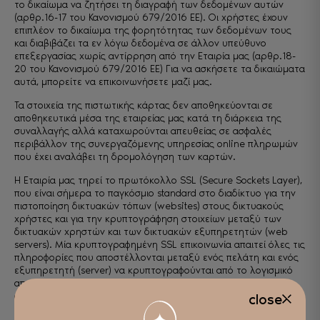
το δικαίωμα να ζητήσει τη διαγραφή των δεδομένων αυτών
(αρθρ.16-17 του Κανονισμού 679/2016 ΕΕ). Οι χρήστες έχουν
επιπλέον το δικαίωμα της φορητότητας των δεδομένων τους
και διαβιβάζει τα εν λόγω δεδομένα σε άλλον υπεύθυνο
επεξεργασίας χωρίς αντίρρηση από την Εταιρία μας (αρθρ.18-
20 του Κανονισμού 679/2016 ΕΕ) Για να ασκήσετε τα δικαιώματα
αυτά, μπορείτε να επικοινωνήσετε μαζί μας.
Τα στοιχεία της πιστωτικής κάρτας δεν αποθηκεύονται σε
αποθηκευτικά μέσα της εταιρείας μας κατά τη διάρκεια της
συναλλαγής αλλά καταχωρούνται απευθείας σε ασφαλές
περιβάλλον της συνεργαζόμενης υπηρεσίας online πληρωμών
που έχει αναλάβει τη δρομολόγηση των καρτών.
H Εταιρία μας τηρεί το πρωτόκολλο SSL (Secure Sockets Layer),
που είναι σήμερα το παγκόσμιο standard στο διαδίκτυο για την
πιστοποίηση δικτυακών τόπων (websites) στους δικτυακούς
χρήστες και για την κρυπτογράφηση στοιχείων μεταξύ των
δικτυακών χρηστών και των δικτυακών εξυπηρετητών (web
servers). Μία κρυπτογραφημένη SSL επικοινωνία απαιτεί όλες τις
πληροφορίες που αποστέλλονται μεταξύ ενός πελάτη και ενός
εξυπηρετητή (server) να κρυπτογραφούνται από το λογισμικό
αποστολής και να αποκρυπτογραφούνται από το λογισμικό
αποδοχής, προστατεύοντας έτσι προσωπικές πληροφορίες κατά
close
τη μεταφορά τους. Επιπλέον, όλες οι πληροφορίες που