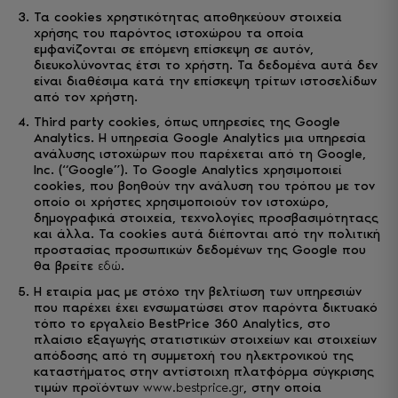
Τα cookies χρηστικότητας αποθηκεύουν στοιχεία
χρήσης του παρόντος ιστοχώρου τα οποία
εμφανίζονται σε επόμενη επίσκεψη σε αυτόν,
διευκολύνοντας έτσι το χρήστη. Τα δεδομένα αυτά δεν
είναι διαθέσιμα κατά την επίσκεψη τρίτων ιστοσελίδων
από τον χρήστη.
Τhird party cookies, όπως υπηρεσίες της Google
Analytics. Η υπηρεσία Google Analytics μια υπηρεσία
ανάλυσης ιστοχώρων που παρέχεται από τη Google,
Inc. (“Google”). Το Google Analytics χρησιμοποιεί
cookies, που βοηθούν την ανάλυση του τρόπου με τον
οποίο οι χρήστες χρησιμοποιούν τον ιστοχώρο,
δημογραφικά στοιχεία, τεχνολογίες προσβασιμότηταςς
και άλλα. Τα cookies αυτά διέπονται από την πολιτική
προστασίας προσωπικών δεδομένων της Google που
θα βρείτε
.
εδώ
Η εταιρία μας με στόχο την βελτίωση των υπηρεσιών
που παρέχει έχει ενσωματώσει στον παρόντα δικτυακό
τόπο το εργαλείο BestPrice 360 Analytics, στο
πλαίσιο εξαγωγής στατιστικών στοιχείων και στοιχείων
απόδοσης από τη συμμετοχή του ηλεκτρονικού της
καταστήματος στην αντίστοιχη πλατφόρμα σύγκρισης
τιμών προϊόντων
, στην οποία
www.bestprice.gr