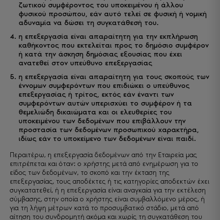
ζωτικού συμφέροντος του υποκειμένου ή άλλου
φυσικού προσώπου, εάν αυτό τελεί σε φυσική ή νομική
αδυναμία να δώσει τη συγκατάθεσή του.
η επεξεργασία είναι απαραίτητη για την εκπλήρωση
καθήκοντος που εκτελείται προς το δημόσιο συμφέρον
ή κατά την άσκηση δημόσιας εξουσίας που έχει
ανατεθεί στον υπεύθυνο επεξεργασίας
η επεξεργασία είναι απαραίτητη για τους σκοπούς των
έννομων συμφερόντων που επιδιώκει ο υπεύθυνος
επεξεργασίας ή τρίτος, εκτός εάν έναντι των
συμφερόντων αυτών υπερισχύει το συμφέρον ή τα
θεμελιώδη δικαιώματα και οι ελευθερίες του
υποκειμένου των δεδομένων που επιβάλλουν την
προστασία των δεδομένων προσωπικού χαρακτήρα,
ιδίως εάν το υποκείμενο των δεδομένων είναι παιδί.
Περαιτέρω, η επεξεργασία δεδομένων από την Εταιρεία μας
επιτρέπεται και όταν: ο χρήστης μετά από ενημέρωση για το
είδος των δεδομένων, το σκοπό και την έκταση της
επεξεργασίας, τους αποδέκτες ή τις κατηγορίες αποδεκτών έχει
συγκατατεθεί, ή η επεξεργασία είναι αναγκαία για την εκτέλεση
σύμβασης, στην οποία ο χρήστης είναι συμβαλλόμενο μέρος, ή
για τη λήψη μέτρων κατά το προσυμβατικό στάδιο, μετά από
αίτηση του συνδρομητή ακόμα και χωρίς τη συγκατάθεση του