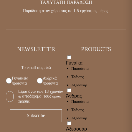
ΤΑΧΎΤΑΤΗ ΠΑΡΆΔΟΣΗ
Παράδοση στον χώρο σας σε 1-5 εργάσιμες μέρες.
NEWSLETTER
PRODUCTS
Γυναίκα
Παπούτσια
Τσάντες
Γυναικεία
Ανδρικά
προϊόντα
προϊόντα
Αξεσουάρ
Είμαι άνω των 18 χρονών
Άνδρας
& αποδέχομαι τους
όρους
χρήσης
Παπούτσια
Τσάντες
Αξεσουάρ
Αξεσουάρ