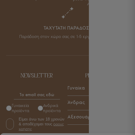
Alpha Bank.
ΤΑΧΥΤΑΤΗ ΠΑΡΑΔΟΣΗ
Παράδοση στον χώρο σας σε 1-5 εργάσιμες μέρες.
NEWSLETTER
PRODUCTS
Γυναίκα
Παπούτσια
Άνδρας
Γυναικεία
Ανδρικά
Τσάντες
προϊόντα
προϊόντα
Παπούτσια
Αξεσουάρ
Αξεσουάρ
Είμαι άνω των 18 χρονών
Τσάντες
& αποδέχομαι τους
όρους
Γυναικεία
Αξεσουάρ
χρήσης