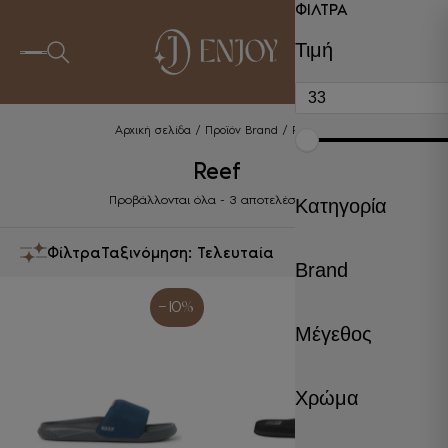
ΦΙΛΤΡΑ
0
Τιμή
Αρχική σελίδα
/ Προϊόν Brand / Reef
Reef
Sorted
Προβάλλονται όλα - 3 αποτελέσματα
Κατηγορία
by
latest
Φίλτρα
Brand
- 10%
- 10%
Μέγεθος
Χρώμα