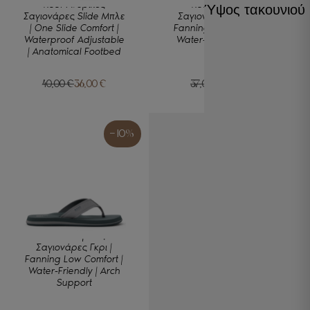
Reef Ανδρικές
Reef Ανδρικές
Ύψος τακουνιού
Σαγιονάρες Slide Μπλε
Σαγιονάρες Μαύρο |
| One Slide Comfort |
Fanning Low Comfort |
Waterproof Adjustable
Water-Friendly | Arch
| Anatomical Footbed
Support
40,00
€
36,00
€
37,00
€
33,30
€
Original
Η
Original
Η
price
τρέχουσα
price
τρέχουσα
was:
τιμή
was:
τιμή
40,00 €.
είναι:
37,00 €.
είναι:
- 10%
36,00 €.
33,30 €.
Reef Ανδρικές
Σαγιονάρες Γκρι |
Fanning Low Comfort |
Water-Friendly | Arch
Support