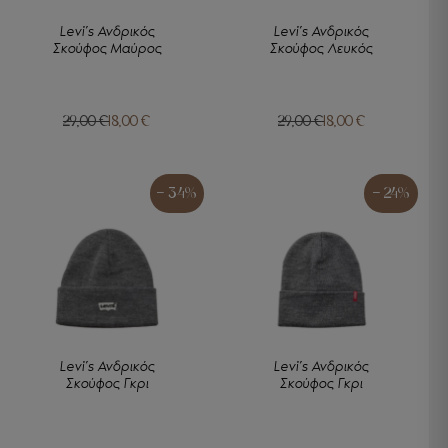
Levi’s Ανδρικός
Levi’s Ανδρικός
Σκούφος Μαύρος
Σκούφος Λευκός
29,00
€
18,00
€
29,00
€
18,00
€
Original
Η
Original
Η
price
τρέχουσα
price
τρέχουσα
was:
τιμή
was:
τιμή
29,00 €.
είναι:
29,00 €.
είναι:
- 34%
- 24%
18,00 €.
18,00 €.
Levi’s Ανδρικός
Levi’s Ανδρικός
Σκούφος Γκρι
Σκούφος Γκρι