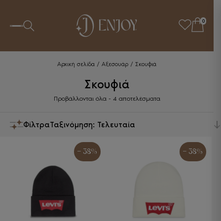
0
Αρχική σελίδα
/
Αξεσουάρ
/ Σκουφιά
Σκουφιά
Sorted
Προβάλλονται όλα - 4 αποτελέσματα
by
latest
Φίλτρα
- 38%
- 38%