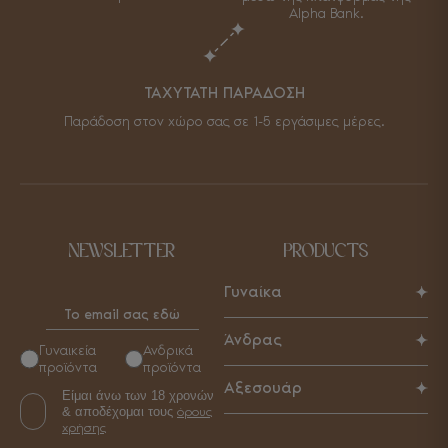
Alpha Bank.
ΤΑΧΥΤΑΤΗ ΠΑΡΑΔΟΣΗ
Παράδοση στον χώρο σας σε 1-5 εργάσιμες μέρες.
NEWSLETTER
PRODUCTS
Γυναίκα
Παπούτσια
Άνδρας
Γυναικεία
Ανδρικά
Τσάντες
προϊόντα
προϊόντα
Παπούτσια
Αξεσουάρ
Αξεσουάρ
Είμαι άνω των 18 χρονών
Τσάντες
& αποδέχομαι τους
όρους
Γυναικεία
Αξεσουάρ
χρήσης