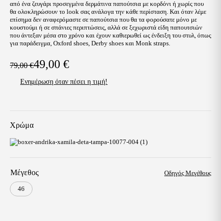
από ένα ζευγάρι προσεγμένα δερμάτινα παπούτσια με κορδόνι ή χωρίς που
θα ολοκληρώσουν το look σας ανάλογα την κάθε περίσταση. Και όταν λέμε
επίσημα δεν αναφερόμαστε σε παπούτσια που θα τα φορούσατε μόνο με
κουστούμι ή σε σπάνιες περιπτώσεις, αλλά σε ξεχωριστά είδη παπουτσιών
που άντεξαν μέσα στο χρόνο και έχουν καθιερωθεί ως ένδειξη του στυλ, όπως
για παράδειγμα, Oxford shoes, Derby shoes και Monk straps.
49,00
€
79,00
€
Original
Η
Ενημέρωση όταν πέσει η τιμή!
price
τρέχουσα
was:
τιμή
79,00 €.
είναι:
Χρώμα
49,00 €.
Μέγεθος
Οδηγός Μεγέθους
46