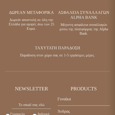
ΔΩΡΕΆΝ ΜΕΤΑΦΟΡΙΚΆ
ΑΣΦΆΛΕΙΑ ΣΥΝΑΛΛΑΓΏΝ
ALPHA BANK
Δωρεάν αποστολή σε όλη την
Ελλάδα για αγορές άνω των 25
Μέγιστη ασφάλεια συναλλαγών
Ευρώ.
μέσω της πλατφόρμας της Alpha
Bank.
ΤΑΧΎΤΑΤΗ ΠΑΡΆΔΟΣΗ
Παράδοση στον χώρο σας σε 1-5 εργάσιμες μέρες.
NEWSLETTER
PRODUCTS
Γυναίκα
Παπούτσια
Άνδρας
Γυναικεία
Ανδρικά
Τσάντες