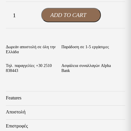
Boxer
ADD TO CART
-
+
Ανδρικά
Δετά
Παπούτσια
Ταμπά
Δέρμα
ποσότητα
Δωρεάν αποστολή σε όλη την
Παράδοση σε 1-5 εργάσιμες
Ελλάδα
Τηλ. παραγγελίες
+30 2510
Ασφάλεια συναλλαγών Alpha
838443
Bank
Features
Βάρος
Αποστολή
1 κ.
Τα προϊόντα μας ταξιδεύουν με ασφάλεια προς όλη την Ελλάδα.
Επιστροφές
Brand