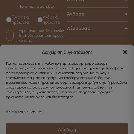
Παπούτσια
Άνδρας
Γυναικεία
Ανδρικά
Τσάντες
προϊόντα
προϊόντα
Παπούτσια
Αξεσουάρ
Αξεσουάρ
Είμαι άνω των 18 χρονών
Τσάντες
& αποδέχομαι τους
όρους
Γυναικεία
Αξεσουάρ
χρήσης
Ανδρικά
Διαχείριση Συγκατάθεσης
Για να παρέχουμε την καλύτερη εμπειρία, χρησιμοποιούμε
CUSTOMER SERVICE
τεχνολογίες όπως cookies για την αποθήκευση ή/και την πρόσβαση
σε πληροφορίες συσκευών. Η συγκατάθεση για τις εν λόγω
Επικοινωνία
τεχνολογίες θα μας επιτρέψει να επεξεργαστούμε δεδομένα
προσωπικού χαρακτήρα, όπως συμπεριφορά περιήγησης ή μοναδικά
Κωστή Παλαμά 5, Καβάλα 65302
αναγνωριστικά σε αυτόν τον ιστότοπο. Η μη συγκατάθεση ή η
Εξυπηρέτηση
ανάκληση της συγκατάθεσης, μπορεί να επηρεάσει αρνητικά
+30 2510 838443
ορισμένες λειτουργίες και δυνατότητες.
Επικοινωνία
info@enjoyshoes.gr
Λογαριασμός
Τρόποι πληρωμής
Διαχείριση υπηρεσιών
Ο λογαριασμός μου
Τρόποι αποστολής
Wishlist
Πολιτική επιστροφών
Αποδοχή
Παρακολούθηση παραγγελίας