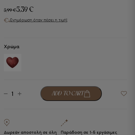
5,39
€
5,99
€
Original
Η
Ενημέρωση όταν πέσει η τιμή!
price
τρέχουσα
was:
τιμή
5,99 €.
είναι:
Χρώμα
5,39 €.
Crocs
ADD TO CART
-
+
Jibbitz
Bling
Heart
ποσότητα
Δωρεάν αποστολή σε όλη
Παράδοση σε 1-5 εργάσιμες