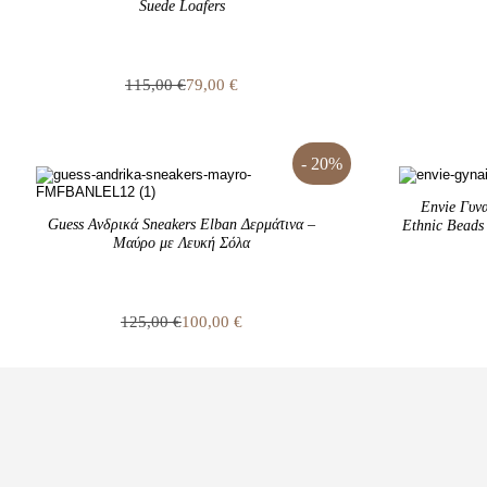
Suede Loafers
115,00
€
79,00
€
Original
Η
price
τρέχουσα
was:
τιμή
115,00 €.
είναι:
- 20%
79,00 €.
Envie Γυνα
Guess Ανδρικά Sneakers Elban Δερμάτινα –
Ethnic Beads
Μαύρο με Λευκή Σόλα
125,00
€
100,00
€
Original
Η
price
τρέχουσα
was:
τιμή
125,00 €.
είναι:
100,00 €.