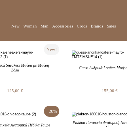
New
Woman
Man
Accessories
Crocs
Brands
Sales
New!
ικά Sneakers Μαύρα με Μαύρη
Guess Ανδρικά Loafers Μαύρ
Σόλα
125,00
€
155,00
€
- 20%
Plakton Γυναικεία Ανατομική Πα
αικεία Ανατομικά Πέδιλα Taupe