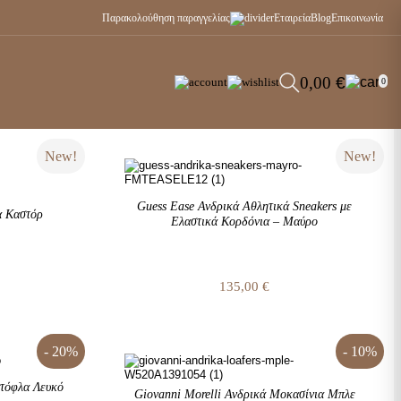
Παρακολούθηση παραγγελίας
Εταιρεία
Blog
Επικοινωνία
0,00
€
0
New!
New!
Guess Ease Ανδρικά Αθλητικά Sneakers με
α Καστόρ
Ελαστικά Κορδόνια – Μαύρο
135,00
€
- 20%
- 10%
ντόφλα Λευκό
Giovanni Morelli Ανδρικά Μοκασίνια Μπλε