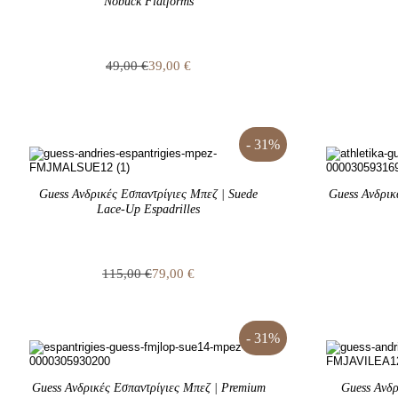
Nobuck Flatforms
49,00
€
39,00
€
Original
Η
price
τρέχουσα
was:
τιμή
49,00 €.
είναι:
39,00 €.
- 31%
Guess Ανδρικές Εσπαντρίγιες Μπεζ | Suede
Guess Ανδρικ
Lace-Up Espadrilles
115,00
€
79,00
€
Original
Η
price
τρέχουσα
was:
τιμή
115,00 €.
είναι:
- 31%
79,00 €.
Guess Ανδρικές Εσπαντρίγιες Μπεζ | Premium
Guess Ανδρ