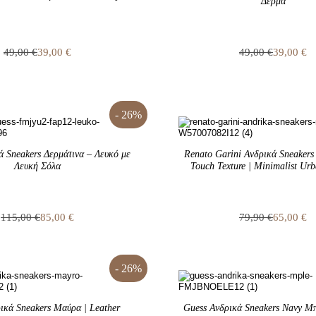
Δέρμα
49,00
€
39,00
€
49,00
€
39,00
€
Original
Η
Original
Η
price
τρέχουσα
price
τρέχουσα
was:
τιμή
was:
τιμή
49,00 €.
είναι:
49,00 €.
είναι:
39,00 €.
- 26%
39,00 €.
ά Sneakers Δερμάτινα – Λευκό με
Renato Garini Ανδρικά Sneakers 
Λευκή Σόλα
Touch Texture | Minimalist Ur
115,00
€
85,00
€
79,90
€
65,00
€
Original
Η
Original
Η
price
τρέχουσα
price
τρέχουσα
was:
τιμή
was:
τιμή
115,00 €.
είναι:
79,90 €.
είναι:
- 26%
85,00 €.
65,00 €.
ικά Sneakers Μαύρα | Leather
Guess Ανδρικά Sneakers Navy Μπ