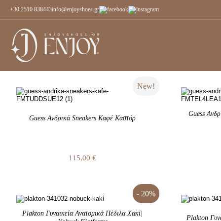
+30 2510 838443
info@enjoyshoes.gr
New!
Guess Ανδρ
Guess Ανδρικά Sneakers Καφέ Καστόρ
115,00
€
- 20%
Plakton Γυναικεία Ανατομικά Πέδιλα Χακί|
Plakton Γυν