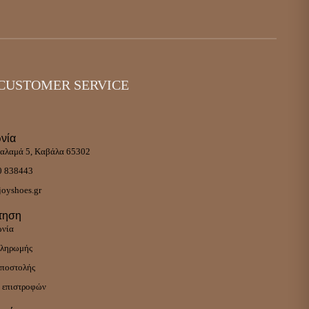
CUSTOMER SERVICE
νία
αλαμά 5, Καβάλα 65302
0 838443
oyshoes.gr
τηση
ωνία
πληρωμής
αποστολής
 επιστροφών