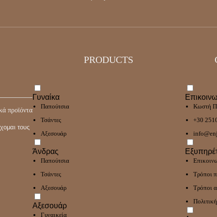
PRODUCTS
Γυναίκα
Επικοινω
Παπούτσια
Κωστή Π
κά προϊόντα
Τσάντες
+30 251
χομαι τους
Αξεσουάρ
info@enj
Άνδρας
Εξυπηρέ
Παπούτσια
Επικοιν
Τσάντες
Τρόποι 
Αξεσουάρ
Τρόποι 
Πολιτική
Αξεσουάρ
Γυναικεία