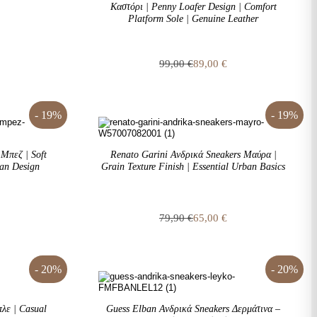
Καστόρι | Penny Loafer Design | Comfort
Platform Sole | Genuine Leather
99,00
€
89,00
€
Original
Η
price
τρέχουσα
was:
τιμή
99,00 €.
είναι:
- 19%
- 19%
89,00 €.
Μπεζ | Soft
Renato Garini Ανδρικά Sneakers Μαύρα |
ban Design
Grain Texture Finish | Essential Urban Basics
79,90
€
65,00
€
Original
Η
price
τρέχουσα
was:
τιμή
79,90 €.
είναι:
- 20%
- 20%
65,00 €.
λε | Casual
Guess Elban Ανδρικά Sneakers Δερμάτινα –