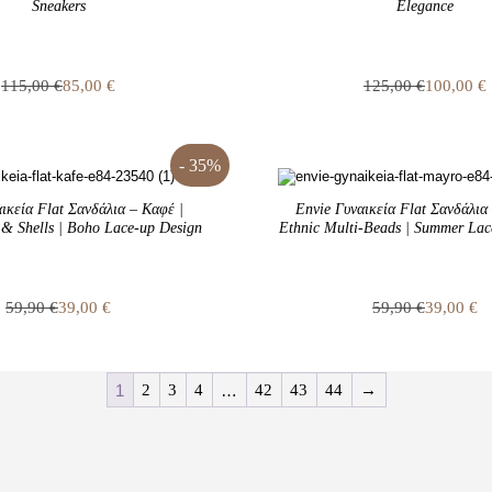
Sneakers
Elegance
115,00
€
85,00
€
125,00
€
100,00
€
Original
Η
Original
Η
price
τρέχουσα
price
τρέχουσα
was:
τιμή
was:
τιμή
115,00 €.
είναι:
125,00 €.
είναι:
- 35%
85,00 €.
100,00 €.
ικεία Flat Σανδάλια – Καφέ |
Envie Γυναικεία Flat Σανδάλια
 & Shells | Boho Lace-up Design
Ethnic Multi-Beads | Summer Lac
59,90
€
39,00
€
59,90
€
39,00
€
Original
Η
Original
Η
price
τρέχουσα
price
τρέχουσα
was:
τιμή
was:
τιμή
59,90 €.
είναι:
59,90 €.
είναι:
1
2
3
4
…
42
43
44
→
39,00 €.
39,00 €.