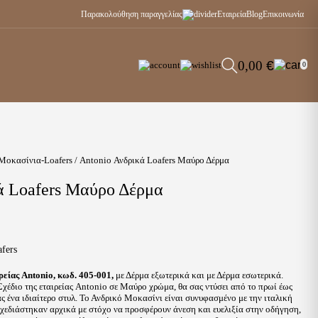
Παρακολούθηση παραγγελίας
Εταιρεία
Blog
Επικοινωνία
0,00
€
0
Μοκασίνια-Loafers
/ Antonio Ανδρικά Loafers Μαύρο Δέρμα
ά Loafers Μαύρο Δέρμα
fers
ρείας Antonio, κωδ. 405-001,
με Δέρμα εξωτερικά και με Δέρμα εσωτερικά.
χέδιο της εταιρείας Antonio σε Μαύρο χρώμα, θα σας ντύσει από το πρωί έως
ς ένα ιδιαίτερο στυλ. Το Ανδρικό Μοκασίνι είναι συνυφασμένο με την ιταλική
Σχεδιάστηκαν αρχικά με στόχο να προσφέρουν άνεση και ευελιξία στην οδήγηση,