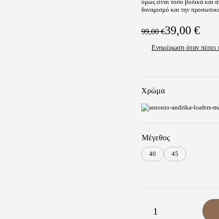
όμως είναι τόσο βολικά και ά
δυναμισμό και την προσωπικό
39,00
€
99,00
€
Original
Η
Ενημέρωση όταν πέσει 
price
τρέχουσα
was:
τιμή
99,00 €.
είναι:
Χρώμα
39,00 €.
Μέγεθος
40
45
Antonio
-
+
Ανδρικά