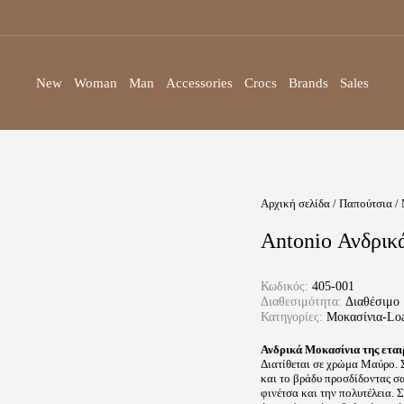
New
Woman
Man
Accessories
Crocs
Brands
Sales
Αρχική σελίδα
/
Παπούτσια
/
Antonio Ανδρικ
Κωδικός:
405-001
Διαθεσιμότητα:
Διαθέσιμο
Κατηγορίες:
Μοκασίνια-Loa
Ανδρικά Μοκασίνια της εται
Διατίθεται σε χρώμα Μαύρο. Σ
και το βράδυ προσδίδοντας σα
φινέτσα και την πολυτέλεια. 