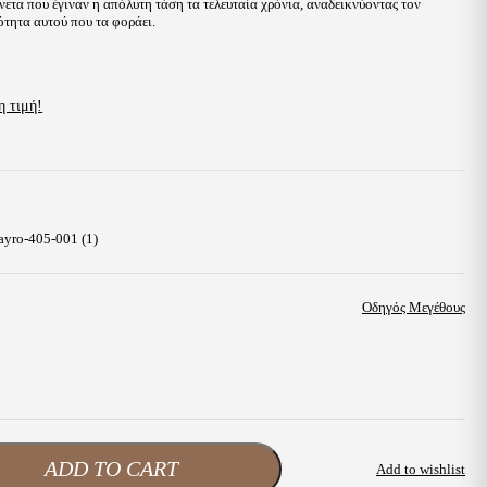
νετα που έγιναν η απόλυτη τάση τα τελευταία χρόνια, αναδεικνύοντας τον
τητα αυτού που τα φοράει.
η τιμή!
Οδηγός Μεγέθους
ADD TO CART
Add to wishlist