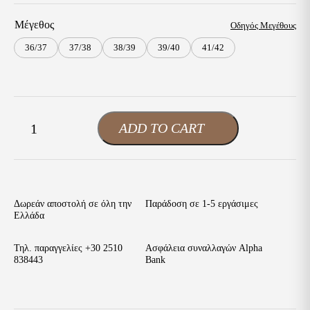
Μέγεθος
Οδηγός Μεγέθους
36/37
37/38
38/39
39/40
41/42
Crocs
ADD TO CART
-
+
Crocband
Stucco
Mellon
ποσότητα
Δωρεάν αποστολή σε όλη την
Παράδοση σε 1-5 εργάσιμες
Ελλάδα
Τηλ. παραγγελίες
+30 2510
Ασφάλεια συναλλαγών Alpha
838443
Bank