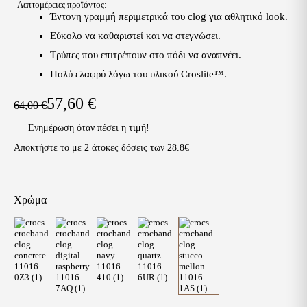
Λεπτομέρειες προϊόντος:
Έντονη γραμμή περιμετρικά του clog για αθλητικό look.
Εύκολο να καθαριστεί και να στεγνώσει.
Τρύπες που επιτρέπουν στο πόδι να αναπνέει.
Πολύ ελαφρύ λόγω του υλικού Croslite™.
57,60
€
64,00
€
Original
Η
Ενημέρωση όταν πέσει η τιμή!
price
τρέχουσα
Αποκτήστε το με
2
άτοκες δόσεις των
28.8€
was:
τιμή
64,00 €.
είναι:
57,60 €.
Χρώμα