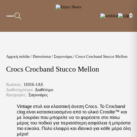
0
Αρχική σελίδα
/
Παπούτσια
/
Σαγιονάρες
/ Crocs Crocband Stucco Mellon
Crocs Crocband Stucco Mellon
Κωδικός:
11016-1AS
Διαθεσιμότητα:
Διαθέσιμο
Κατηγορίες:
Σαγιονάρες
Vintage στυλ και κλασσική άνεση Crocs. Το Crocband
clog είναι κατασκευασμένο από το υλικό Croslite™ και
με λουράκι που μπορείτε να το φορέσετε στο πίσω
μέρος του ποδιού για περισσότερη ασφάλεια ή μπρόστα
πιο εύκολα. Πολύ ελαφρύ και ιδανικό για κάθε μέρα όλη
μέρα!