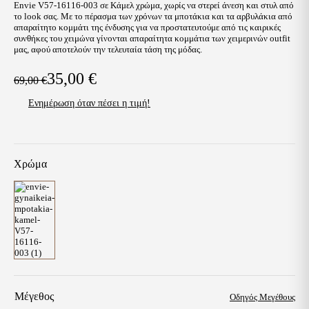
Envie V57-16116-003 σε Κάμελ χρώμα, χωρίς να στερεί άνεση και στυλ από
το look σας. Με το πέρασμα των χρόνων τα μποτάκια και τα αρβυλάκια από
απαραίτητο κομμάτι της ένδυσης για να προστατευτούμε από τις καιρικές
συνθήκες του χειμώνα γίνονται απαραίτητα κομμάτια των χειμερινών outfit
μας, αφού αποτελούν την τελευταία τάση της μόδας.
35,00
€
69,00
€
Original
Η
Ενημέρωση όταν πέσει η τιμή!
price
τρέχουσα
was:
τιμή
69,00 €.
είναι:
Χρώμα
35,00 €.
Μέγεθος
Οδηγός Μεγέθους