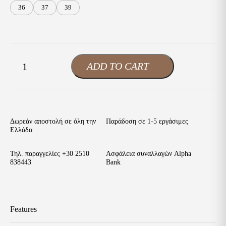
36
37
39
Envie
ADD TO CART
-
+
Γυναικεία
Μποτάκια
Κάμελ
Eco
Leather
ποσότητα
Δωρεάν αποστολή σε όλη την
Παράδοση σε 1-5 εργάσιμες
Ελλάδα
Τηλ. παραγγελίες
+30 2510
Ασφάλεια συναλλαγών Alpha
838443
Bank
Features