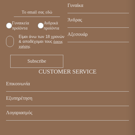
Γυναίκα
Παπούτσια
Άνδρας
Γυναικεία
Ανδρικά
Τσάντες
προϊόντα
προϊόντα
Παπούτσια
Αξεσουάρ
Αξεσουάρ
Είμαι άνω των 18 χρονών
Τσάντες
& αποδέχομαι τους
όρους
Γυναικεία
χρήσης
Αξεσουάρ
Ανδρικά
CUSTOMER SERVICE
Επικοινωνία
Κωστή Παλαμά 5, Καβάλα 65302
Εξυπηρέτηση
+30 2510 838443
Επικοινωνία
info@enjoyshoes.gr
Λογαριασμός
Τρόποι πληρωμής
Ο λογαριασμός μου
Τρόποι αποστολής
Wishlist
Πολιτική επιστροφών