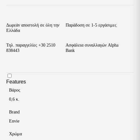
Μποτάκια
Μαύρα
με
Κορδόνια
ποσότητα
Δωρεάν αποστολή σε όλη την
Παράδοση σε 1-5 εργάσιμες
Ελλάδα
Τηλ. παραγγελίες
+30 2510
Ασφάλεια συναλλαγών Alpha
838443
Bank
Features
Βάρος
0,6 κ.
Brand
Envie
Χρώμα