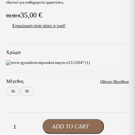
ιδανικό για καθημερινές εμφανίσεις.
35,00
€
69,90
€
Original
Η
Ενημέρωση όταν πέσει η τιμή!
price
τρέχουσα
was:
τιμή
69,90 €.
είναι:
Χρώμα
35,00 €.
Μέγεθος
Οδηγός Μεγέθους
36
38
Envie
ADD TO CART
-
+
Γυναικεία