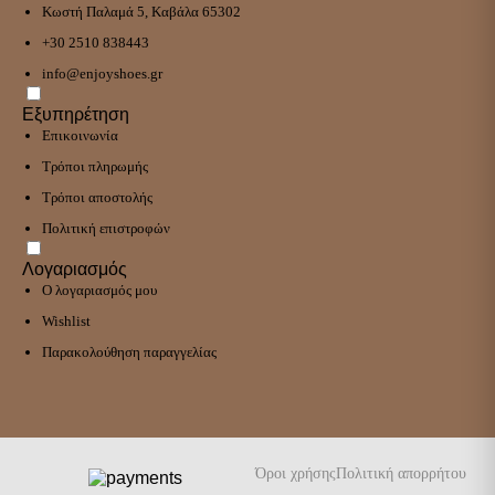
Κωστή Παλαμά 5, Καβάλα 65302
+30 2510 838443
info@enjoyshoes.gr
Εξυπηρέτηση
Επικοινωνία
Τρόποι πληρωμής
Τρόποι αποστολής
Πολιτική επιστροφών
Λογαριασμός
Ο λογαριασμός μου
Wishlist
Παρακολούθηση παραγγελίας
Όροι χρήσης
Πολιτική απορρήτου