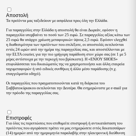
Αποστολή
Τα προϊόντα μας ταξιδεύουν με ασφάλεια προς όλη την Ελλάδα.
Για παραγγελίες στην Ελλάδα η αποστολή θα είναι Δωρεάν, εφόσον η
παραγγελία υπερβαίνει το ποσό των 25 ευρώ. Σε παραγγελίες αξίας κάτω των
25 ευρώ θα υπάρχει χρέωση μεταφορικών ύψους 2,5 ευρώ. Εφόσον ελεγχθεί
η διαθεσιμότητα των προϊόντων που επιλέξατε, οι αποστολές εκτελούνται
εντός 24 ωρών από την ημέρα της παραγγελίας σας, και αποστέλλονται με
την ELTA courier, για την πιο γρήγορη παράδοση στον χώρο σας (σε 1 με 5
μέρες αντίστοιχα με την περιοχή που βρίσκεστε). Η «ENJOY SHOES»
επιφυλάσσεται του δικαιώματός της να χρησιμοποιήσει και άλλη εταιρεία
ταχυμεταφορών ή υπό ειδικές συνθήκες ή άλλο μέσο παράδοσης (π.χ.
επαγγελματία οδηγό).
Οι παραγγελίες που πραγματοποιούνται κατά τη διάρκεια του
Σαββατοκύριακου εκτελούνται την Δευτέρα. Θα ενημερώνεστε με e-mail για
την πρόοδο της παραγγελίας σας.
Επιστροφές
Για όλες τις περιπτώσεις που επιθυμείτε επιστροφή ή αντικατάσταση του
προϊόντος που αγοράσατε πρέπει να μας ενημερώσετε εντός δεκατεσσάρων
(14) ημερών από την ημερομηνία παραλαβής στην ηλεκτρονική διεύθυνση