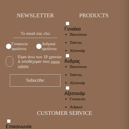
NEWSLETTER
PRODUCTS
Γυναίκα
Παπούτσια
Τσάντες
Γυναικεία
Ανδρικά
προϊόντα
προϊόντα
Αξεσουάρ
Είμαι άνω των 18 χρονών
Άνδρας
& αποδέχομαι τους
όρους
χρήσης
Παπούτσια
Τσάντες
Αξεσουάρ
Αξεσουάρ
Γυναικεία
Ανδρικά
CUSTOMER SERVICE
Επικοινωνία