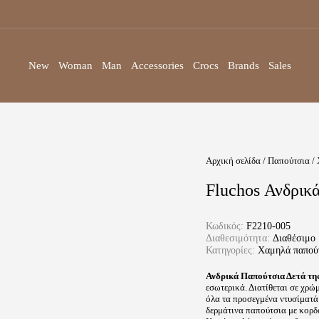
New
Woman
Man
Accessories
Crocs
Brands
Sales
Αρχική σελίδα
/
Παπούτσια
/
Fluchos Ανδρικ
Κωδικός:
F2210-005
Διαθεσιμότητα:
Διαθέσιμο
Κατηγορίες:
Χαμηλά παπού
Ανδρικά Παπούτσια Δετά της
εσωτερικά. Διατίθεται σε χρώ
όλα τα προσεγμένα ντυσίματά 
δερμάτινα παπούτσια με κορδ