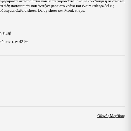
ναφερόμαστε σε παπούτσια που θα τα φορούσατε μόνο με κουστούμι ή σε σπάνιες
τά είδη παπουτσιών που άντεξαν μέσα στο χρόνο και έχουν καθιερωθεί ως
αράδειγμα, Oxford shoes, Derby shoes και Monk straps.
η τιμή!
δόσεις των
42.5€
Οδηγός Μεγέθους