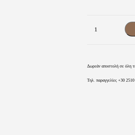
Fluchos
-
+
Ανδρικά
Casual
Μπεζ
Nabuk
Δέρμα
ποσότητα
Δωρεάν αποστολή σε όλη τ
Τηλ. παραγγελίες
+30 2510