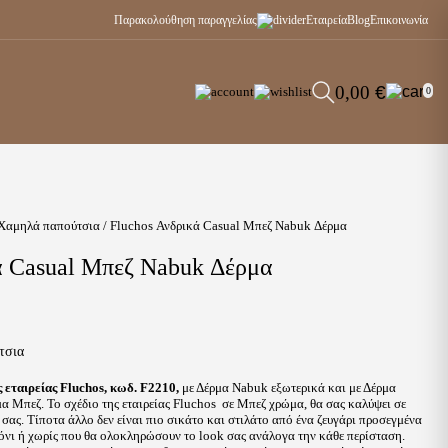
Παρακολούθηση παραγγελίας
Εταιρεία
Blog
Επικοινωνία
0,00
€
0
Χαμηλά παπούτσια
/ Fluchos Ανδρικά Casual Μπεζ Nabuk Δέρμα
ά Casual Μπεζ Nabuk Δέρμα
τσια
 εταιρείας Fluchos, κωδ. F2210,
με Δέρμα Nabuk εξωτερικά και με Δέρμα
μα Μπεζ. Το σχέδιο της εταιρείας Fluchos σε Μπεζ χρώμα, θα σας καλύψει σε
σας. Τίποτα άλλο δεν είναι πιο σικάτο και στιλάτο από ένα ζευγάρι προσεγμένα
όνι ή χωρίς που θα ολοκληρώσουν το look σας ανάλογα την κάθε περίσταση.