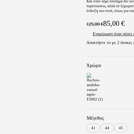
Και όταν λέμε επίσημα δεν α
περιπτώσεις, αλλά σε ξεχωρισ
ένδειξη του στυλ, όπως για π
85,00
€
125,00
€
Original
Η
Ενημέρωση όταν πέσει 
price
τρέχουσα
Αποκτήστε το με
2
άτοκες 
was:
τιμή
125,00 €.
είναι:
85,00 €.
Χρώμα
Μέγεθος
41
44
45