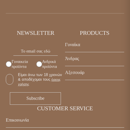
NEWSLETTER
PRODUCTS
Γυναίκα
Παπούτσια
Άνδρας
Γυναικεία
Ανδρικά
Τσάντες
προϊόντα
προϊόντα
Παπούτσια
Αξεσουάρ
Αξεσουάρ
Είμαι άνω των 18 χρονών
Τσάντες
& αποδέχομαι τους
όρους
Γυναικεία
χρήσης
Αξεσουάρ
Ανδρικά
CUSTOMER SERVICE
Επικοινωνία
Κωστή Παλαμά 5, Καβάλα 65302