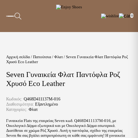
0
Αρχική σελίδα
/
Παπούτσια
/
Φλατ
/ Seven Γυναικεία Φλατ Παντόφλα Ροζ
Χρυσό Eco Leather
Seven Γυναικεία Φλατ Παντόφλα Ροζ
Χρυσό Eco Leather
Κωδικός:
Q468D411137M-016
Διαθεσιμότητα:
Εξαντλημένο
Κατηγορίες:
Φλατ
Γυναικεία Flats της εταιρείας Seven κωδ. Q468D411137M-016, με
Οικολογικό Δέρμα εξωτερικά και με Οικολογικό Δέρμα εσωτερικά.
Διατίθεται σε χρώμα Ρόζ Χρυσό. Αυτή η παντόφλα, σχέδιο της εταιρείας
Seven θα σας βγάλει ασπροπρόσωπη σε κάθε σας εμφάνιση! Η γυναικεία