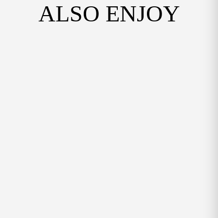
Γυναικεία
ALSO ENJOY
Ύψος τακουνιού
Χαμηλό (0-5 εκ.)
Υλικό
EcoLeather
Season
Ανοιξιάτικα
,
Καλοκαιρινά
Μέγεθος
36
,
38