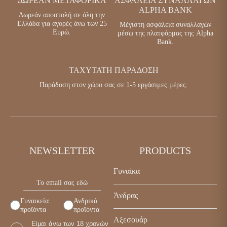
ΔΩΡΕΑΝ ΜΕΤΑΦΟΡΙΚΑ
ΑΣΦΑΛΕΙΑ ΣΥΝΑΛΛΑΓΩΝ
ALPHA BANK
Δωρεάν αποστολή σε όλη την
Ελλάδα για αγορές άνω των 25
Μέγιστη ασφάλεια συναλλαγών
Ευρώ.
μέσω της πλατφόρμας της Alpha
Bank.
ΤΑΧΥΤΑΤΗ ΠΑΡΑΔΟΣΗ
Παράδοση στον χώρο σας σε 1-5 εργάσιμες μέρες.
NEWSLETTER
PRODUCTS
Γυναίκα
Παπούτσια
Άνδρας
Γυναικεία
Ανδρικά
Τσάντες
προϊόντα
προϊόντα
Παπούτσια
Αξεσουάρ
Αξεσουάρ
Είμαι άνω των 18 χρονών
Τσάντες