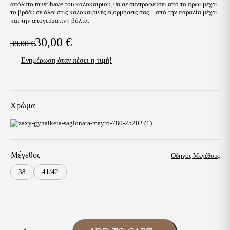
απόλυτο must have του καλοκαιριού, θα σε συντροφεύσει από το πρωί μέχρι
το βράδυ σε όλες στις καλοκαιρινές εξορμήσεις σας…από την παραλία μέχρι
και την απογευματινή βόλτα.
30,00
€
38,00
€
Original
Η
Ενημέρωση όταν πέσει η τιμή!
price
τρέχουσα
was:
τιμή
38,00 €.
είναι:
Χρώμα
30,00 €.
Μέγεθος
Οδηγός Μεγέθους
38
41/42
Zaxy