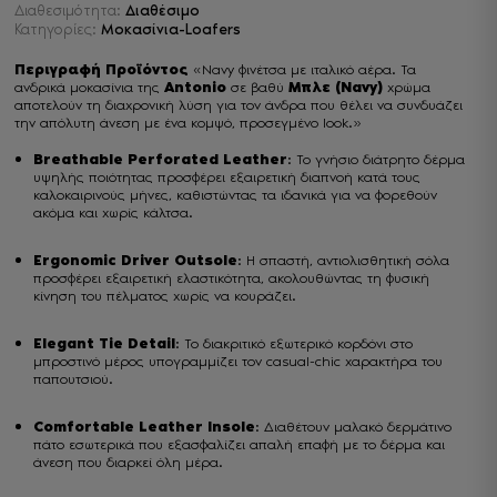
Διαθεσιμότητα:
Διαθέσιμο
Κατηγορίες:
Μοκασίνια-Loafers
Περιγραφή Προϊόντος
«Navy φινέτσα με ιταλικό αέρα. Τα
ανδρικά μοκασίνια της
Antonio
σε βαθύ
Μπλε (Navy)
χρώμα
αποτελούν τη διαχρονική λύση για τον άνδρα που θέλει να συνδυάζει
την απόλυτη άνεση με ένα κομψό, προσεγμένο look.»
Breathable Perforated Leather
: Το γνήσιο διάτρητο δέρμα
υψηλής ποιότητας προσφέρει εξαιρετική διαπνοή κατά τους
καλοκαιρινούς μήνες, καθιστώντας τα ιδανικά για να φορεθούν
ακόμα και χωρίς κάλτσα.
Ergonomic Driver Outsole
: Η σπαστή, αντιολισθητική σόλα
προσφέρει εξαιρετική ελαστικότητα, ακολουθώντας τη φυσική
κίνηση του πέλματος χωρίς να κουράζει.
Elegant Tie Detail
: Το διακριτικό εξωτερικό κορδόνι στο
μπροστινό μέρος υπογραμμίζει τον casual-chic χαρακτήρα του
παπουτσιού.
Comfortable Leather Insole
: Διαθέτουν μαλακό δερμάτινο
πάτο εσωτερικά που εξασφαλίζει απαλή επαφή με το δέρμα και
άνεση που διαρκεί όλη μέρα.