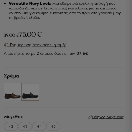
Versatile Navy Look
: Μια εξαιρετικά ευέλικτη επιλογή που
ταιριάζει ιδανικά με λευκά ή μπεζ παντελόνια, jeans και casual
κουστούμια για κομψές εμφανίσεις από το πρωί στο γραφείο μέχρι
τη βραδινή έξοδο.
75,00
€
89,00
€
Original
Η
Ενημέρωση όταν πέσει η τιμή!
price
τρέχουσα
Αποκτήστε το με
2
άτοκες δόσεις των
37.5€
was:
τιμή
89,00 €.
είναι:
75,00 €.
Χρώμα
Μέγεθος
Οδηγός Μεγέθους
42
43
44
45