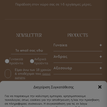
Παράδοση στον χώρο σας σε 1-5 εργάσιμες μέρες.
NEWSLETTER
PRODUCTS
Γυναίκα
Παπούτσια
Άνδρας
Γυναικεία
Ανδρικά
Τσάντες
προϊόντα
προϊόντα
Παπούτσια
Αξεσουάρ
Αξεσουάρ
Είμαι άνω των 18 χρονών
Τσάντες
& αποδέχομαι τους
όρους
Γυναικεία
Αξεσουάρ
χρήσης
Ανδρικά
Διαχείριση Συγκατάθεσης
Για να παρέχουμε την καλύτερη εμπειρία, χρησιμοποιούμε
CUSTOMER SERVICE
τεχνολογίες όπως cookies για την αποθήκευση ή/και την πρόσβαση
σε πληροφορίες συσκευών. Η συγκατάθεση για τις εν λόγω