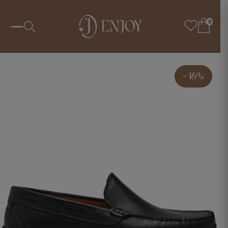
0
- 16%