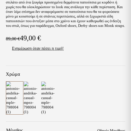
στιλάτο από ένα ζευγάρι προσεγμένα δερμάτινα παπούτσια με κορδόνι ή
χωρίς που θα ολοκληρώσουν το look σας ανάλογα την κάθε περίσταση. Και
όταν λέμε επίσημα δεν αναφερόμαστε σε παπούτσια που θα τα φορούσατε
μόνο με κουστούμι ή σε σπάνιες περιπτώσεις, αλλά σε ξεχωριστά είδη
παπουτσιών που άντεξαν μέσα στο χρόνο και έχουν καθιερωθεί ως ένδειξη
του στυλ, όπως για παράδειγμα, Oxford shoes, Derby shoes και Monk straps.
49,00
€
89,00
€
Original
Η
Ενημέρωση όταν πέσει η τιμή!
price
τρέχουσα
was:
τιμή
89,00 €.
είναι:
Χρώμα
49,00 €.
Μέγεθος
Οδηγός Μεγέθους