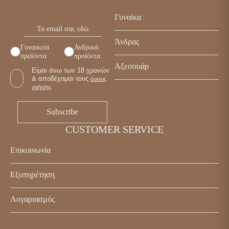
Γυναίκα
Παπούτσια
Άνδρας
Γυναικεία
Ανδρικά
Τσάντες
προϊόντα
προϊόντα
Παπούτσια
Αξεσουάρ
Αξεσουάρ
Είμαι άνω των 18 χρονών
Τσάντες
& αποδέχομαι τους
όρους
Γυναικεία
χρήσης
Αξεσουάρ
Ανδρικά
CUSTOMER SERVICE
Επικοινωνία
Κωστή Παλαμά 5, Καβάλα 65302
Εξυπηρέτηση
+30 2510 838443
Επικοινωνία
info@enjoyshoes.gr
Λογαριασμός
Τρόποι πληρωμής
Ο λογαριασμός μου
Τρόποι αποστολής