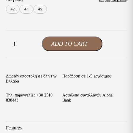
42
43
45
Antonio
ADD TO CART
-
+
Ανδρικά
Δετά
Παπούτσια
Γκρι-
Μπλε
Δέρμα
Δωρεάν αποστολή σε όλη την
Παράδοση σε 1-5 εργάσιμες
Nabuk
Ελλάδα
ποσότητα
Τηλ. παραγγελίες
+30 2510
Ασφάλεια συναλλαγών Alpha
838443
Bank
Features