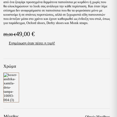
από ένα ζευγάρι προσεγμένα δερμάτινα παπούτσια με κορδόνι ή χωρίς που
θα ολοκληρώσουν το look σας ανάλογα την κάθε περίσταση. Και όταν λέμε
επίσημα δεν αναφερόμαστε σε παπούτσια που θα τα φορούσατε μόνο με
Είμαι άνω των 18 χρονών & αποδέχομαι τους
κουστούμι ή σε σπάνιες περιπτώσεις, αλλά σε ξεχωριστά είδη παπουτσιών
που άντεξαν μέσα στο χρόνο και έχουν καθιερωθεί ως ένδειξη του στυλ, όπως
όρους χρήσης
για παράδειγμα, Oxford shoes, Derby shoes και Monk straps.
49,00
€
89,00
€
Original
Η
Ενημέρωση όταν πέσει η τιμή!
price
τρέχουσα
was:
τιμή
89,00 €.
είναι:
Χρώμα
49,00 €.
Μέγεθος
Οδηγός Μεγέθους