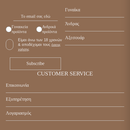
Γυναίκα
Παπούτσια
Άνδρας
Γυναικεία
Ανδρικά
Τσάντες
προϊόντα
προϊόντα
Παπούτσια
Αξεσουάρ
Αξεσουάρ
Είμαι άνω των 18 χρονών
Τσάντες
& αποδέχομαι τους
όρους
Γυναικεία
χρήσης
Αξεσουάρ
Ανδρικά
CUSTOMER SERVICE
Επικοινωνία
Κωστή Παλαμά 5, Καβάλα 65302
Εξυπηρέτηση
+30 2510 838443
Επικοινωνία
info@enjoyshoes.gr
Λογαριασμός
Τρόποι πληρωμής
Ο λογαριασμός μου
Τρόποι αποστολής