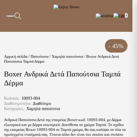
0
NEWSLETTER
- 45%
Αρχική σελίδα
/
Παπούτσια
/
Χαμηλά παπούτσια
/ Boxer Ανδρικά Δετά
Κερδίστε
ΕΚΠΤΩΣΗ 10%
στη πρώτη σας αγορά με
Παπούτσια Ταμπά Δέρμα
την εγγραφή σας στο Newsletter!
Boxer Ανδρικά Δετά Παπούτσια Ταμπά
Δέρμα
Email*
Κωδικός:
10093-004
Διαθεσιμότητα:
Διαθέσιμο
Κατηγορίες:
Χαμηλά παπούτσια
Ανδρικά Παπούτσια Δετά της εταιρείας Boxer κωδ. 10093-004, με Δέρμα
Ενδιαφέρομαι να λαμβάνω ενημερώσεις για:
εξωτερικά και με Δέρμα εσωτερικά. Διατίθεται σε χρώμα Ταμπά. Το σχέδιο
της εταιρείας Boxer 10093-004 σε Ταμπά χρώμα, θα σας καλύψει σε όλα τα
προσεγμένα ντυσίματά σας. Τίποτα άλλο δεν είναι πιο σικάτο και στιλάτο
Γυναικεία προϊόντα
Ανδρικά προϊόντα