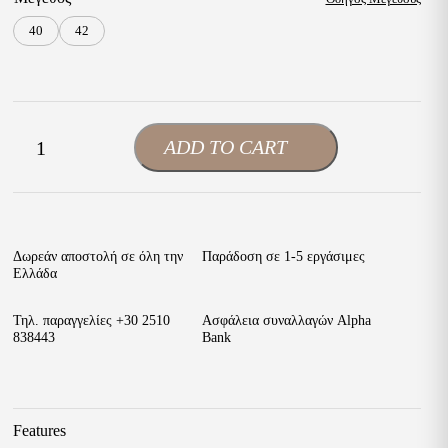
40
42
Boxer
ADD TO CART
-
+
Ανδρικά
Δετά
Παπούτσια
Ταμπά
Δέρμα
ποσότητα
Δωρεάν αποστολή σε όλη την
Παράδοση σε 1-5 εργάσιμες
Ελλάδα
Τηλ. παραγγελίες
+30 2510
Ασφάλεια συναλλαγών Alpha
838443
Bank
Features