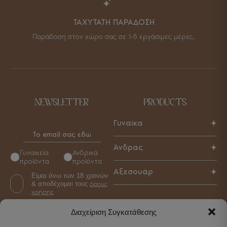
ΤΑΧΥΤΑΤΗ ΠΑΡΑΔΟΣΗ
Παράδοση στον χώρο σας σε 1-5 εργάσιμες μέρες.
NEWSLETTER
PRODUCTS
Γυναίκα
Παπούτσια
Άνδρας
Γυναικεία
Ανδρικά
Τσάντες
προϊόντα
προϊόντα
Παπούτσια
Αξεσουάρ
Αξεσουάρ
Είμαι άνω των 18 χρονών
Τσάντες
& αποδέχομαι τους
όρους
Γυναικεία
Αξεσουάρ
χρήσης
Ανδρικά
Διαχείριση Συγκατάθεσης