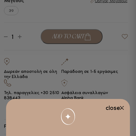
Μέγεθος
Οδηγός Μεγέθους
39
Envie
ADD TO CART
-
+
Γυναικεία
Παντόφλα
Καφέ
Eco
Leather
ποσότητα
Δωρεάν αποστολή σε όλη
Παράδοση σε 1-5 εργάσιμες
την Ελλάδα
Τηλ. παραγγελίες
+30 2510
Ασφάλεια συναλλαγών
838443
Alpha Bank
close
Features