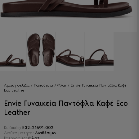
Αρχική σελίδα
/
Παπούτσια
/
Φλατ
/ Envie Γυναικεία Παντόφλα Καφέ
Eco Leather
Envie Γυναικεία Παντόφλα Καφέ Eco
Leather
Κωδικός:
E32-21591-002
Διαθεσιμότητα:
Διαθέσιμο
Κατηγορίες:
Φλατ