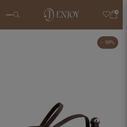
0
- 49%