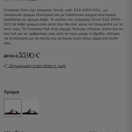
Γυναικεία Flats της εταιρείας Envie, κωδ. E32-21591-002 , με
Οικολογικό Δέρμα εξωτερικά και με Οικολογικό Δέρμα εσωτερικά.
Διατίθεται σε χρώμα Καφέ. Το σχέδιο της εταιρείας Envie E32-21591-
002 σε Καφέ χρώμα είναι αυτό που θα σας κάνει να ξεχωρίσετε με το
στυλ σας. Το Γυναικείo Flat είναι κομψό, θηλυκό, στιλάτο, άνετο και ότι
πιο hot για τις εμφανίσεις σας από το πρωί μέχρι το βράδυ. Μπορεί
να συνδυαστεί με τα πάντα και να δώσει έναν άλλο αέρα στο outfit
σας.
35,90
€
69,90
€
Original
Η
Ενημέρωση όταν πέσει η τιμή!
price
τρέχουσα
was:
τιμή
69,90 €.
είναι:
Χρώμα
35,90 €.