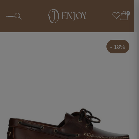
0
- 18%