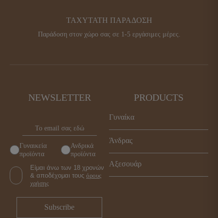
ΤΑΧΥΤΑΤΗ ΠΑΡΑΔΟΣΗ
Παράδοση στον χώρο σας σε 1-5 εργάσιμες μέρες.
NEWSLETTER
PRODUCTS
Γυναίκα
Παπούτσια
Άνδρας
Γυναικεία
Ανδρικά
Τσάντες
προϊόντα
προϊόντα
Παπούτσια
Αξεσουάρ
Αξεσουάρ
Είμαι άνω των 18 χρονών
Τσάντες
& αποδέχομαι τους
όρους
Γυναικεία
χρήσης
Αξεσουάρ
Ανδρικά