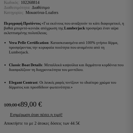
Κωδικός:
102268814
Διαθεσιμότητα:
Διαθέσιμο
Κατηγορίες:
Μοκασίνια-Loafers
Περιγραφή Προϊόντος
«Για εκείνους που αναζητούν το κάτι διαφορετικό, η
βαθιά μπορντό-κονιάκ απόχρωση της
Lumberjack
προσφέρει έναν αέρα
εκλεπτυσμένης πολυτέλειας.
Vera Pelle Certification
: Κατασκευασμένα από 100% γνήσιο δέρμα,
προσφέροντας την κορυφαία ποιότητα που αναμένετε από τη
Lumberjack.
Classic Boat Details
: Μεταλλικά καψούλια και δερμάτινα κορδόνια που
διασφαλίζουν τη διαχρονικότητα του μοντέλου.
Elegant Contrast
: Οι λευκές ραφές τονίζουν το ιδιαίτερο χρώμα του
δέρματος και προσδίδουν φωτεινότητα.»
89,00
€
109,00
€
Original
Η
Ενημέρωση όταν πέσει η τιμή!
price
τρέχουσα
Αποκτήστε το με
2
άτοκες δόσεις των
44.5€
was:
τιμή