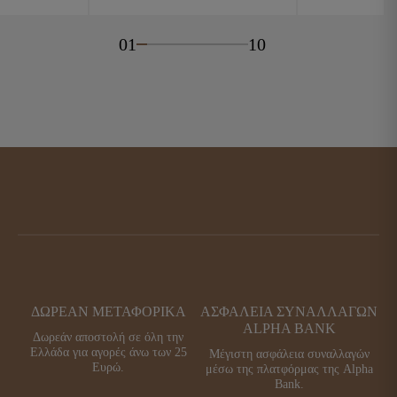
ce
έχουσα
price
τρέχουσα
s:
μή
was:
τιμή
,00 €.
αι:
99,00 €.
είναι:
01
10
,00 €.
69,00 €.
ΔΩΡΕΑΝ ΜΕΤΑΦΟΡΙΚΑ
ΑΣΦΑΛΕΙΑ ΣΥΝΑΛΛΑΓΩΝ
ALPHA BANK
Δωρεάν αποστολή σε όλη την
Ελλάδα για αγορές άνω των 25
Μέγιστη ασφάλεια συναλλαγών
Ευρώ.
μέσω της πλατφόρμας της Alpha
Bank.