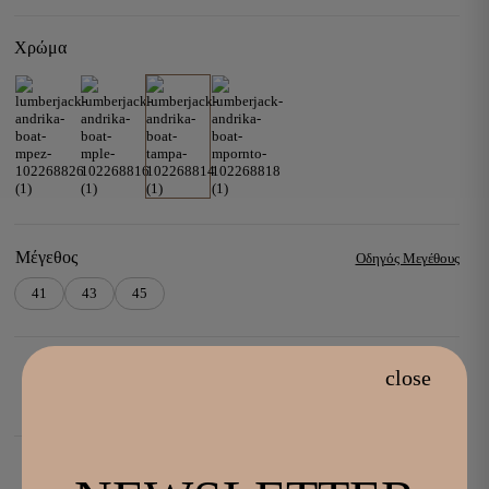
109,00 €.
είναι:
89,00 €.
Χρώμα
Μέγεθος
Οδηγός Μεγέθους
41
43
45
close
Lumberjack
ADD TO CART
-
+
Ανδρικά
Boat
Shoes
Ταμπά
Δέρμα