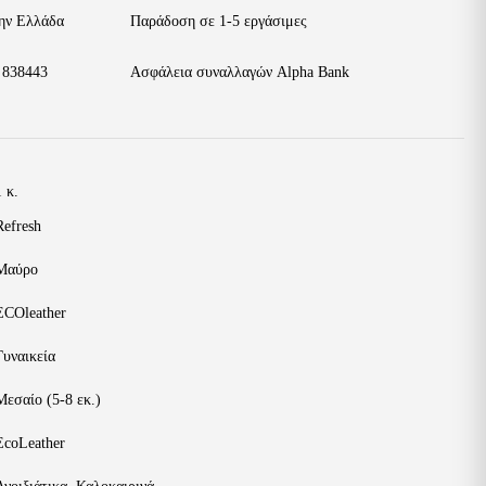
ην Ελλάδα
Παράδοση σε 1-5 εργάσιμες
 838443
Ασφάλεια συναλλαγών Alpha Bank
1 κ.
Refresh
Μαύρο
ECOleather
Γυναικεία
Μεσαίο (5-8 εκ.)
EcoLeather