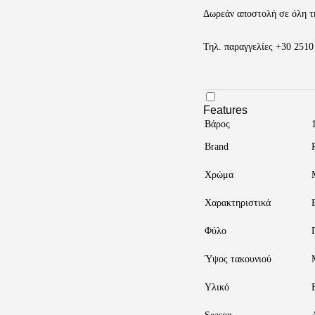
Style
|
Δωρεάν αποστολή σε όλη τ
Block
Heel
Τηλ. παραγγελίες
+30 2510
&
Platform
ποσότητα
Features
Βάρος
Brand
Χρώμα
Χαρακτηριστικά
Φύλο
Ύψος τακουνιού
Υλικό