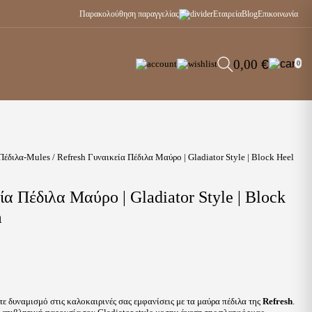
Παρακολούθηση παραγγελίας
Εταιρεία
Blog
Επικοινωνία
0,00
€
0
Πέδιλα-Mules
/ Refresh Γυναικεία Πέδιλα Μαύρο | Gladiator Style | Block Heel
ία Πέδιλα Μαύρο | Gladiator Style | Block
m
 δυναμισμό στις καλοκαιρινές σας εμφανίσεις με τα μαύρα πέδιλα της
Refresh
.