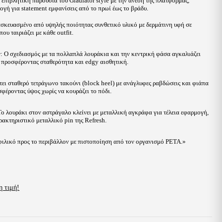
 επιβλητική παρουσία του Gladiator style με την άνεση της πλατφόρμας,
ογή για statement εμφανίσεις από το πρωί έως το βράδυ.
ασκευασμένο από υψηλής ποιότητας συνθετικό υλικό με δερμάτινη υφή σε
ου ταιριάζει με κάθε outfit.
r
: Ο σχεδιασμός με τα πολλαπλά λουράκια και την κεντρική φάσα αγκαλιάζει
 προσφέροντας σταθερότητα και edgy αισθητική.
έτει σταθερό τετράγωνο τακούνι (block heel) με ανάγλυφες ραβδώσεις και φιάπα
φέροντας ύψος χωρίς να κουράζει το πόδι.
Το λουράκι στον αστράγαλο κλείνει με μεταλλική αγκράφα για τέλεια εφαρμογή,
ρακτηριστικό μεταλλικό pin της Refresh.
φιλικό προς το περιβάλλον με πιστοποίηση από τον οργανισμό PETA.»
η τιμή!