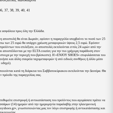
Ανοιξιάτικα
,
Καλοκαιρινά
36
,
37
,
38
,
39
,
40
,
41
με ασφάλεια προς όλη την Ελλάδα.
 η αποστολή θα είναι Δωρεάν, εφόσον η παραγγελία υπερβαίνει το ποσό των 25
κάτω των 25 ευρώ θα υπάρχει χρέωση μεταφορικών ύψους 2,5 ευρώ. Εφόσον
 προϊόντων που επιλέξατε, οι αποστολές εκτελούνται εντός 24 ωρών από την
αι αποστέλλονται με την ELTA courier, για την πιο γρήγορη παράδοση στον
ντίστοιχα με την περιοχή που βρίσκεστε). Η «ENJOY SHOES» επιφυλάσσεται του
ιήσει και άλλη εταιρεία ταχυμεταφορών ή υπό ειδικές συνθήκες ή άλλο μέσο
 οδηγό).
ποιούνται κατά τη διάρκεια του Σαββατοκύριακου εκτελούνται την Δευτέρα. Θα
ην πρόοδο της παραγγελίας σας.
 επιθυμείτε επιστροφή ή αντικατάσταση του προϊόντος που αγοράσατε πρέπει να
εσσάρων (14) ημερών από την ημερομηνία παραλαβής στην ηλεκτρονική
oyshoes.gr
», γνωστοποιώντας μας τον λόγο επιστροφής ή αντικατάστασης και
ικοινωνίας.