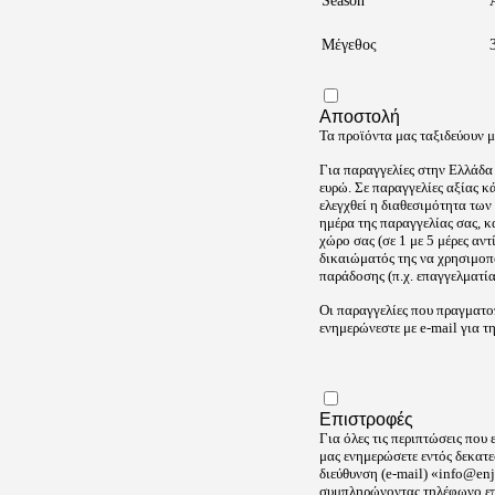
Season
Μέγεθος
Αποστολή
Τα προϊόντα μας ταξιδεύουν 
Για παραγγελίες στην Ελλάδα
ευρώ. Σε παραγγελίες αξίας 
ελεγχθεί η διαθεσιμότητα των
ημέρα της παραγγελίας σας, κ
χώρο σας (σε 1 με 5 μέρες α
δικαιώματός της να χρησιμοπο
παράδοσης (π.χ. επαγγελματία
Οι παραγγελίες που πραγματο
ενημερώνεστε με e-mail για τ
Επιστροφές
Για όλες τις περιπτώσεις που
μας ενημερώσετε εντός δεκατ
διεύθυνση (e-mail) «
info@enj
συμπληρώνοντας τηλέφωνο επ