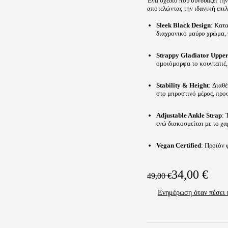
Ένα σχέδιο που συνδυάζει την
αποτελώντας την ιδανική επιλ
Sleek Black Design
: Κατ
διαχρονικό μαύρο χρώμα, π
Strappy Gladiator Uppe
ομοιόμορφα το κουντεπιέ,
Stability & Height
: Διαθ
στο μπροστινό μέρος, προσ
Adjustable Ankle Strap
: 
ενώ διακοσμείται με το χα
Vegan Certified
: Προϊόν 
34,00
€
49,00
€
Original
Η
Ενημέρωση όταν πέσει 
price
τρέχουσα
was:
τιμή
49,00 €.
είναι: