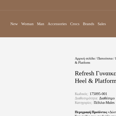
New
Woman
Man
Accessories
Crocs
Brands
Sales
Αρχική σελίδα
/
Παπούτσια
/
& Platform
Refresh Γυναικε
Heel & Platfor
Κωδικός:
175095-001
Διαθεσιμότητα:
Διαθέσιμο
Κατηγορίες:
Πέδιλα-Mules
Περιγραφή Προϊόντος
«Δώστε