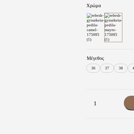
Χρώμα
34,00 €.
Μέγεθος
36
37
38
Refresh
-
+
Γυναικεία
Πέδιλα
Μαύρο
|
Gladiator