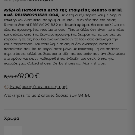
Ανδρικά Παπούτσια Δετά της εταιρείας Renato Garini,
κωδ. R515W0291532-004,
με Δέρμα εξωτερικά και με Δέρμα
εσωτερικά. Διατίθεται σε χρώμα Ταμπά. Το σχέδιο της εταιρείας
Renato Garini R515W0291532 σε Ταμπά χρώμα, θα σας καλύψει σε
όλα τα προσεγμένα ντυσίματά σας. Τίποτα άλλο δεν είναι πιο σικάτο
και στιλάτο από ένα ζευγάρι προσεγμένα δερμάτινα παπούτσια με
κορδόνι ή χωρίς που θα ολοκληρώσουν το look σας ανάλογα την
κάθε περίσταση. Και όταν λέμε επίσημα δεν αναφερόμαστε σε
παπούτσια που θα τα φορούσατε μόνο με κουστούμι ή σε σπάνιες
περιπτώσεις, αλλά σε ξεχωριστά είδη παπουτσιών που άντεξαν μέσα
στο χρόνο και έχουν καθιερωθεί ως ένδειξη του στυλ, όπως για
παράδειγμα, Oxford shoes, Derby shoes και Monk straps.
69,00
€
119,95
€
Original
Η
Ενημέρωση όταν πέσει η τιμή!
price
τρέχουσα
Αποκτήστε το με
2
άτοκες δόσεις των
34.5€
was:
τιμή
119,95 €.
είναι:
69,00 €.
Χρώμα