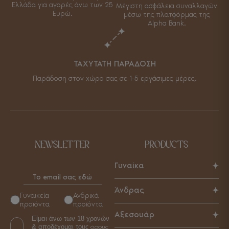
Ελλάδα για αγορές άνω των 25
Μέγιστη ασφάλεια συναλλαγών
Ευρώ.
μέσω της πλατφόρμας της
Alpha Bank.
ΤΑΧΥΤΑΤΗ ΠΑΡΑΔΟΣΗ
Παράδοση στον χώρο σας σε 1-5 εργάσιμες μέρες.
NEWSLETTER
PRODUCTS
Γυναίκα
Παπούτσια
Άνδρας
Γυναικεία
Ανδρικά
Τσάντες
προϊόντα
προϊόντα
Παπούτσια
Αξεσουάρ
Αξεσουάρ
Είμαι άνω των 18 χρονών
Τσάντες
& αποδέχομαι τους
όρους