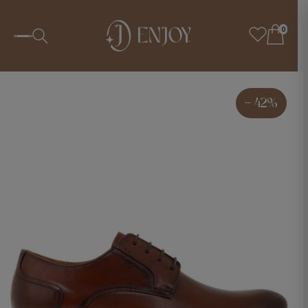
0
- 42%