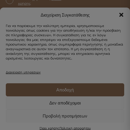
Γυναικεία
Αξεσουάρ
χρήσης
Ανδρικά
Διαχείριση Συγκατάθεσης
Για να παρέχουμε την καλύτερη εμπειρία, χρησιμοποιούμε
CUSTOMER SERVICE
τεχνολογίες όπως cookies για την αποθήκευση ή/και την πρόσβαση
σε πληροφορίες συσκευών. Η συγκατάθεση για τις εν λόγω
Επικοινωνία
τεχνολογίες θα μας επιτρέψει να επεξεργαστούμε δεδομένα
προσωπικού χαρακτήρα, όπως συμπεριφορά περιήγησης ή μοναδικά
Κωστή Παλαμά 5, Καβάλα 65302
αναγνωριστικά σε αυτόν τον ιστότοπο. Η μη συγκατάθεση ή η
Εξυπηρέτηση
ανάκληση της συγκατάθεσης, μπορεί να επηρεάσει αρνητικά
+30 2510 838443
ορισμένες λειτουργίες και δυνατότητες.
Επικοινωνία
info@enjoyshoes.gr
Λογαριασμός
Τρόποι πληρωμής
Διαχείριση υπηρεσιών
Ο λογαριασμός μου
Τρόποι αποστολής
Wishlist
Πολιτική επιστροφών
Αποδοχή
Παρακολούθηση παραγγελίας
Δεν αποδέχομαι
Όροι
Πολιτική
χρήσης
απορρήτου
Προβολή προτιμήσεων
Όροι χρήσης
Πολιτική απορρήτου