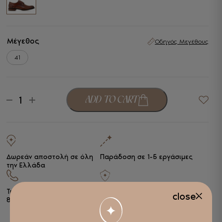
Μέγεθος
Οδηγός Μεγέθους
41
Renato
ADD TO CART
-
+
Garini
Ανδρικά
Κουστουμιού
Ταμπά
Δέρμα
ποσότητα
Δωρεάν αποστολή σε όλη
Παράδοση σε 1-5 εργάσιμες
την Ελλάδα
Τηλ. παραγγελίες
+30 2510
Ασφάλεια συναλλαγών
close
838443
Alpha Bank