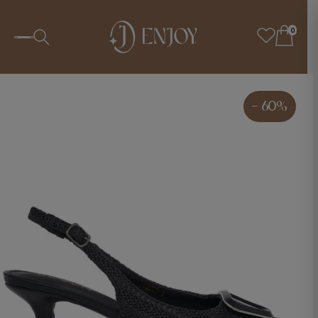
0
- 60%