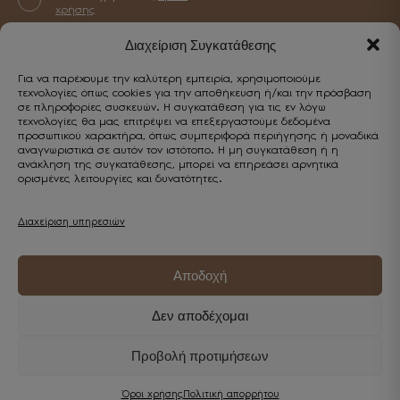
Γυναικεία
Αξεσουάρ
χρήσης
Ανδρικά
Διαχείριση Συγκατάθεσης
Για να παρέχουμε την καλύτερη εμπειρία, χρησιμοποιούμε
CUSTOMER SERVICE
τεχνολογίες όπως cookies για την αποθήκευση ή/και την πρόσβαση
σε πληροφορίες συσκευών. Η συγκατάθεση για τις εν λόγω
Επικοινωνία
τεχνολογίες θα μας επιτρέψει να επεξεργαστούμε δεδομένα
προσωπικού χαρακτήρα, όπως συμπεριφορά περιήγησης ή μοναδικά
Κωστή Παλαμά 5, Καβάλα 65302
αναγνωριστικά σε αυτόν τον ιστότοπο. Η μη συγκατάθεση ή η
Εξυπηρέτηση
ανάκληση της συγκατάθεσης, μπορεί να επηρεάσει αρνητικά
+30 2510 838443
ορισμένες λειτουργίες και δυνατότητες.
Επικοινωνία
info@enjoyshoes.gr
Λογαριασμός
Τρόποι πληρωμής
Διαχείριση υπηρεσιών
Ο λογαριασμός μου
Τρόποι αποστολής
Wishlist
Πολιτική επιστροφών
Αποδοχή
Παρακολούθηση παραγγελίας
Δεν αποδέχομαι
Όροι
Πολιτική
χρήσης
απορρήτου
Προβολή προτιμήσεων
Όροι χρήσης
Πολιτική απορρήτου