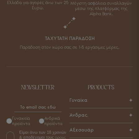
Ελλάδα για αγορές άνω των 25
Μέγιστη ασφάλεια συναλλαγών
Ευρώ.
μέσω της πλατφόρμας της
Alpha Bank.
ΤΑΧΥΤΑΤΗ ΠΑΡΑΔΟΣΗ
Παράδοση στον χώρο σας σε 1-5 εργάσιμες μέρες.
NEWSLETTER
PRODUCTS
Γυναίκα
Παπούτσια
Άνδρας
Γυναικεία
Ανδρικά
Τσάντες
προϊόντα
προϊόντα
Παπούτσια
Αξεσουάρ
Αξεσουάρ
Είμαι άνω των 18 χρονών
Τσάντες
& αποδέχομαι τους
όρους