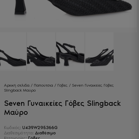
Αρχική σελίδα
/
Παπούτσια
/
Γόβες
/ Seven Γυναικείες Γόβες
Slingback Μαύρο
Seven Γυναικείες Γόβες Slingback
Μαύρο
Κωδικός:
U439W295366G
Διαθεσιμότητα:
Διαθέσιμο
Κατηγορίες:
Γόβες