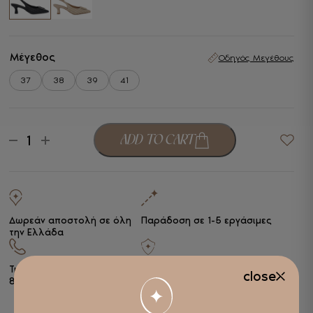
Μέγεθος
Οδηγός Μεγέθους
37
38
39
41
Seven
ADD TO CART
-
+
Γυναικείες
Γόβες
Slingback
Μαύρο
ποσότητα
Δωρεάν αποστολή σε όλη
Παράδοση σε 1-5 εργάσιμες
την Ελλάδα
Τηλ. παραγγελίες
+30 2510
Ασφάλεια συναλλαγών
close
838443
Alpha Bank