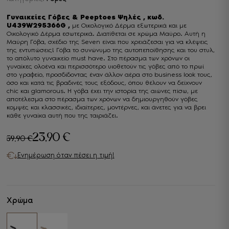
Γυναικείες Γόβες & Peeptoes Ψηλές , κωδ.
U439W295366G ,
με Οικολογικό Δέρμα εξωτερικά και με
Οικολογικό Δέρμα εσωτερικά. Διατίθεται σε χρώμα Μαύρο. Αυτή η
Μαύρη Γόβα, σχέδιο της Seven είναι που χρειάζεσαι για να κλέψεις
της εντυπώσεις! Γόβα το συνώνυμο της αυτοπεποίθησης και του στυλ,
το απόλυτο γυναικείο must have. Στο πέρασμα των χρόνων οι
γυναίκες ολοένα και περισσότερο υιοθετούν τις γόβες από το πρωί
στο γραφείο, προσδίδοντας έναν άλλον αέρα στο business look τους,
όσο και κατά τις βραδινές τους εξόδους, όπου θέλουν να δείχνουν
chic και glamorous. Η γόβα έχει την ιστορία της αιώνες πίσω, με
αποτέλεσμα στο πέρασμα των χρόνων να δημιουργηθούν γόβες
κομψές και κλασσικές, ιδιαίτερες, μοντέρνες, και άνετες για να βρει
κάθε γυναίκα αυτή που της ταιριάζει.
23,90
€
59,90
€
Original
Η
Ενημέρωση όταν πέσει η τιμή!
price
τρέχουσα
was:
τιμή
59,90 €.
είναι:
Χρώμα
23,90 €.