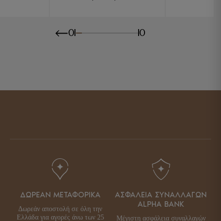
Original
Η
ce
έχουσα
price
τρέχουσα
:
μή
was:
τιμή
90 €.
αι:
89,90 €.
είναι:
01
10
00 €.
75,00 €.
ΔΩΡΕΑΝ ΜΕΤΑΦΟΡΙΚΑ
ΑΣΦΑΛΕΙΑ ΣΥΝΑΛΛΑΓΩΝ
ALPHA BANK
Δωρεάν αποστολή σε όλη την
Ελλάδα για αγορές άνω των 25
Μέγιστη ασφάλεια συναλλαγών