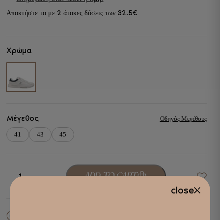
price
τρέχουσα
2
32.5€
Αποκτήστε το με
άτοκες δόσεις των
was:
τιμή
75,00 €.
είναι:
65,00 €.
Χρώμα
Μέγεθος
Οδηγός Μεγέθους
41
43
45
U.S.
ADD TO CART
-
+
Grand
close
Polo
Ανδρικά
Sneakers
σε