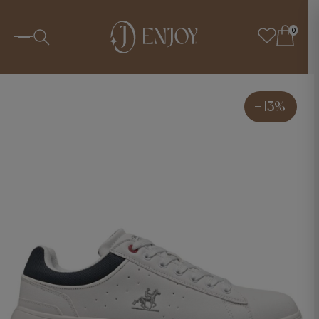
0
- 13%