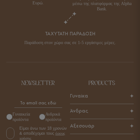
Ευρώ.
μέσω της πλατφόρμας της Alpha
Bank.
ΤΑΧΥΤΑΤΗ ΠΑΡΑΔΟΣΗ
Παράδοση στον χώρο σας σε 1-5 εργάσιμες μέρες.
NEWSLETTER
PRODUCTS
Γυναίκα
Παπούτσια
Άνδρας
Γυναικεία
Ανδρικά
Τσάντες
προϊόντα
προϊόντα
Παπούτσια
Αξεσουάρ
Αξεσουάρ
Είμαι άνω των 18 χρονών
Τσάντες
& αποδέχομαι τους
όρους
Γυναικεία
χρήσης
Αξεσουάρ