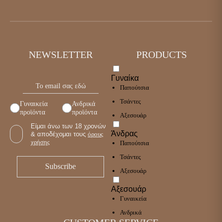
NEWSLETTER
PRODUCTS
Γυναίκα
Παπούτσια
Τσάντες
Γυναικεία
Ανδρικά
προϊόντα
προϊόντα
Αξεσουάρ
Είμαι άνω των 18 χρονών
Άνδρας
& αποδέχομαι τους
όρους
χρήσης
Παπούτσια
Τσάντες
Αξεσουάρ
Αξεσουάρ
Γυναικεία
Ανδρικά