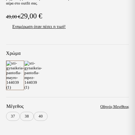
αέρα στο outfit σας.
29,00
€
49,00
€
Original
Η
Ενημέρωση όταν πέσει η τιμή!
price
τρέχουσα
was:
τιμή
49,00 €.
είναι:
Χρώμα
29,00 €.
Μέγεθος
Οδηγός Μεγέθους
37
38
40