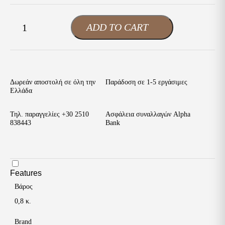
Xti
ADD TO CART
-
+
Γυναικεία
Παντόφλα
Μαύρο
Καστόρι
ποσότητα
Δωρεάν αποστολή σε όλη την
Παράδοση σε 1-5 εργάσιμες
Ελλάδα
Τηλ. παραγγελίες
+30 2510
Ασφάλεια συναλλαγών Alpha
838443
Bank
Features
Βάρος
0,8 κ.
Brand