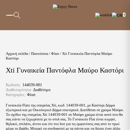
0
Αρχική σελίδα
/
Παπούτσια
/
Φλατ
/ Xti Γυναικεία Παντόφλα Μαύρο
Καστόρι
Xti Γυναικεία Παντόφλα Μαύρο Καστόρι
Κωδικός:
144039-001
Διαθεσιμότητα:
Διαθέσιμο
Κατηγορίες:
Φλατ
Γυναικεία Flats της εταιρείας Xti, κωδ. 144039-001, με Καστόρι Δέρμα
εξωτερικά και με Οικολογικό Δέρμα εσωτερικά. Διατίθεται σε χρώμα Μαύρο.
Το σχέδιο της εταιρείας Xti 144039-001 σε Μαύρο χρώμα είναι αυτό που θα
σας κάνει να ξεχωρίσετε με το στυλ σας. Το Γυναικείo Flat είναι κομψό,
θηλυκό, στιλάτο, άνετο και ότι πιο hot για τις εμφανίσεις σας από το πρωί
μέχρι το βράδυ. Μπορεί να συνδυαστεί με τα πάντα και να δώσει έναν άλλο