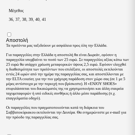
Μέγεθος
36
,
37
,
38
,
39
,
40
,
41
Αποστολή
Τα προϊόντα μας ταξιδεύουν με ασφάλεια προς όλη την Ελλάδα.
Για παραγγελίες στην Ελλάδα η αποστολή θα είναι Δωρεάν, εφόσον η
παραγγελία υπερβαίνει το ποσό των 25 ευρώ. Σε παραγγελίες αξίας κάτω των
25 ευρώ θα υπάρχει χρέωση μεταφορικών ύψους 2,5 ευρώ. Εφόσον ελεγχθεί
η διαθεσιμότητα των προϊόντων που επιλέξατε, οι αποστολές εκτελούνται
εντός 24 ωρών από την ημέρα της παραγγελίας σας, και αποστέλλονται με
την ELTA courier, για την πιο γρήγορη παράδοση στον χώρο σας (σε 1 με 5
μέρες αντίστοιχα με την περιοχή που βρίσκεστε). Η «ENJOY SHOES»
επιφυλάσσεται του δικαιώματός της να χρησιμοποιήσει και άλλη εταιρεία
ταχυμεταφορών ή υπό ειδικές συνθήκες ή άλλο μέσο παράδοσης (π.χ.
επαγγελματία οδηγό).
Οι παραγγελίες που πραγματοποιούνται κατά τη διάρκεια του
Σαββατοκύριακου εκτελούνται την Δευτέρα. Θα ενημερώνεστε με e-mail για
την πρόοδο της παραγγελίας σας.