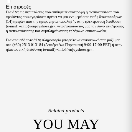
Επιστροφές
Για όλες τις περιπτώσεις που επιθυμείτε επιστροφή ή αντικατάσταση του
προϊόντος που αγοράσατε πρέπει να μας ενημερώσετε εντός δεκατεσσάρων
(14) ημερών από την ημερομηνία παραλαβής στην ηλεκτρονική διεύθυνση
(e-mail) «
info@enjoyshoes.gr
», γνωστοποιώντας μας τον λόγο επιστροφής
ή αντικατάστασης και συμπληρώνοντας τηλέφωνο επικοινωνίας.
Για οποιαδήποτε άλλη πληροφορία μπορείτε να επικοινωνήσετε μαζί μας
στο (+30) 2513 013184 (Δευτέρα έως Παρασκευή 9:00-17:00 EET) ή στην
ηλεκτρονική διεύθυνση (e-mail) «
info@enjoyshoes.gr
».
Related products
YOU MAY