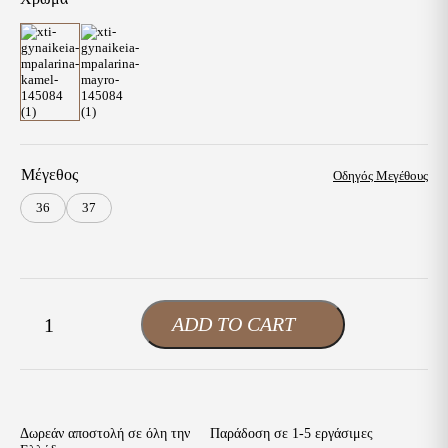
39,00 €.
Μέγεθος
Οδηγός Μεγέθους
36
37
Xti
ADD TO CART
-
+
Γυναικείες
Μπαλαρίνες
Κάμελ
|
Laser-
Cut
Δωρεάν αποστολή σε όλη την
Παράδοση σε 1-5 εργάσιμες
Style