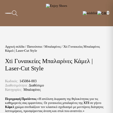
0
Αρχική σελίδα
/
Παπούτσια
/
Μπαλαρίνες
/ Xti Γυναικείες Μπαλαρίνες
Κάμελ | Laser-Cut Style
Xti Γυναικείες Μπαλαρίνες Κάμελ |
Laser-Cut Style
Κωδικός:
145084-003
Διαθεσιμότητα:
Διαθέσιμο
Κατηγορίες:
Μπαλαρίνες
Περιγραφή Προϊόντος
«Η απόλυτη έκφραση της θηλυκότητας για τις
καθημερινές σας εμφανίσεις. Οι γυναικείες μπαλαρίνες της
XTI
σε γήινο
Κάμελ
χρώμα συνδυάζουν τον κλασικό σχεδιασμό με μοντέρνες διάτρητες
λεπτομέρειες, προσφέροντας άνεση και στυλ που αναπνέει.»