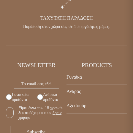
ΤΑΧΎΤΑΤΗ ΠΑΡΆΔΟΣΗ
Παράδοση στον χώρο σας σε 1-5 εργάσιμες μέρες.
NEWSLETTER
PRODUCTS
Γυναίκα
Παπούτσια
Άνδρας
Γυναικεία
Ανδρικά
Τσάντες
προϊόντα
προϊόντα
Παπούτσια
Αξεσουάρ
Αξεσουάρ
Είμαι άνω των 18 χρονών
Τσάντες
& αποδέχομαι τους
όρους
Γυναικεία
χρήσης
Αξεσουάρ
Ανδρικά