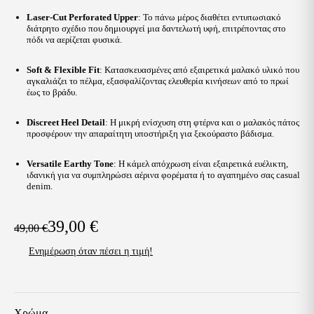
Laser-Cut Perforated Upper
: Το πάνω μέρος διαθέτει εντυπωσιακό
διάτρητο σχέδιο που δημιουργεί μια δαντελωτή υφή, επιτρέποντας στο
πόδι να αερίζεται φυσικά.
Soft & Flexible Fit
: Κατασκευασμένες από εξαιρετικά μαλακό υλικό που
αγκαλιάζει το πέλμα, εξασφαλίζοντας ελευθερία κινήσεων από το πρωί
έως το βράδυ.
Discreet Heel Detail
: Η μικρή ενίσχυση στη φτέρνα και ο μαλακός πάτος
προσφέρουν την απαραίτητη υποστήριξη για ξεκούραστο βάδισμα.
Versatile Earthy Tone
: Η κάμελ απόχρωση είναι εξαιρετικά ευέλικτη,
ιδανική για να συμπληρώσει αέρινα φορέματα ή το αγαπημένο σας casual
denim.
39,00
€
49,00
€
Original
Η
Ενημέρωση όταν πέσει η τιμή!
price
τρέχουσα
was:
τιμή
49,00 €.
είναι:
Χρώμα