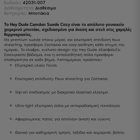
Κωδικός:
42031-007
Διαθεσιμότητα:
Διαθέσιμο
Κατηγορίες:
Μποτάκια
Το Hey Dude Camden Suede Cozy είναι το απόλυτο γυναικείο
χειμερινό μποτάκι, σχεδιασμένο για άνεση και στυλ στις χαμηλές
θερμοκρασίες.
Με premium suede επάνω μέρος και εσωτερική επένδυση faux
shearling, προσφέρει ζεστασιά και cozy αίσθηση κάθε στιγμή της
ημέρας. Το ελαφρύ, ευέλικτο design της Hey Dude εξασφαλίζει
ξεκούραστο βάδισμα, ενώ η αντιολισθητική σόλα προσφέρει
σταθερότητα σε κάθε βήμα. Λεπτομέρειες προϊόντος:
Εξωτερικό υλικό: Γουνα
Εσωτερική επένδυση: Faux shearling για ζεστασιά
Slip-on σχεδιασμός με διακριτικό ελαστικό κλείσιμο
Ultra-light εξωτερική σόλα με αντικραδασμική τεχνολογία
Αφαιρούμενος πάτος για επιπλέον άνεση και υγιεινή
Ιδανικό για καθημερινή χρήση, ταξίδια και χειμερινές βόλτες