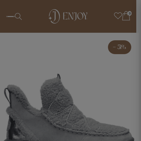
0
- 51%