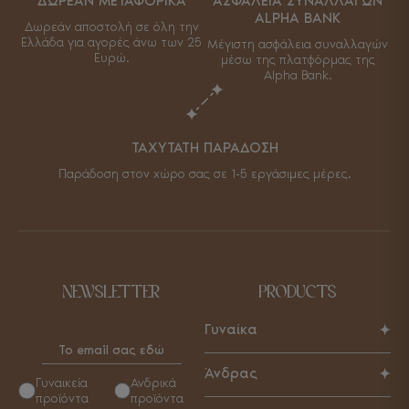
ΔΩΡΕΑΝ ΜΕΤΑΦΟΡΙΚΑ
ΑΣΦΑΛΕΙΑ ΣΥΝΑΛΛΑΓΩΝ
ALPHA BANK
Δωρεάν αποστολή σε όλη την
Ελλάδα για αγορές άνω των 25
Μέγιστη ασφάλεια συναλλαγών
Ευρώ.
μέσω της πλατφόρμας της
Alpha Bank.
ΤΑΧΥΤΑΤΗ ΠΑΡΑΔΟΣΗ
Παράδοση στον χώρο σας σε 1-5 εργάσιμες μέρες.
NEWSLETTER
PRODUCTS
Γυναίκα
Παπούτσια
Άνδρας
Γυναικεία
Ανδρικά
Τσάντες
προϊόντα
προϊόντα
Παπούτσια